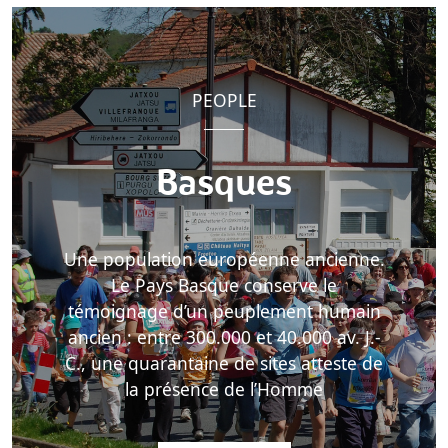
PEOPLE
Basques
Une population européenne ancienne.
Le Pays Basque conserve le
témoignage d’un peuplement humain
ancien : entre 300.000 et 40.000 av. J.-
C., une quarantaine de sites atteste de
la présence de l’Homme