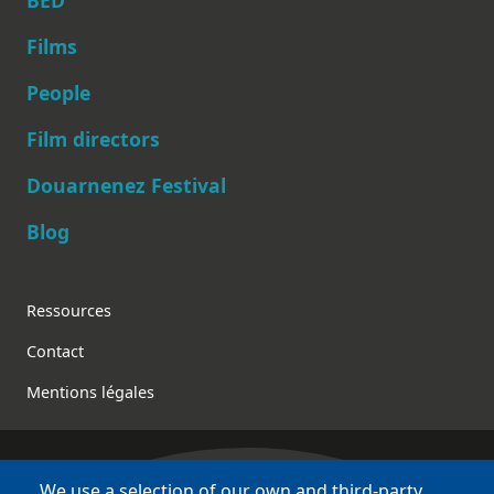
Films
People
Main navigation
Film directors
Douarnenez Festival
Blog
Footer
Ressources
Contact
Mentions légales
We use a selection of our own and third-party