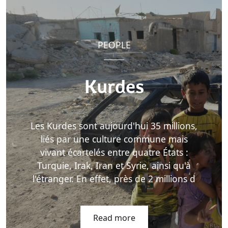
PEOPLE
Kurdes
Les Kurdes sont aujourd'hui 35 millions,
liés par une culture commune mais
vivant écartelés entre quatre États :
Turquie, Irak, Iran et Syrie, ainsi qu'à
l'étranger. En effet, près de 2 millions d
Read more