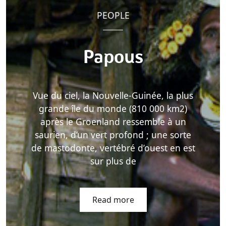
PEOPLE
Papous
Vue du ciel, la Nouvelle-Guinée, la plus
grande île du monde (810 000 km2)
après le Groenland ressemble à un
saurien, d’un vert profond ; une sorte
de mastodonte, vertébré d’ouest en est
sur plus de
Read more