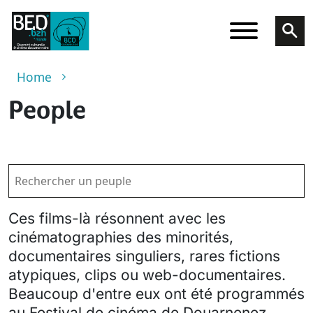
Skip to main content
Breadcrumb
Home
People
Ces films-là résonnent avec les
cinématographies des minorités,
documentaires singuliers, rares fictions
atypiques, clips ou web-documentaires.
Beaucoup d'entre eux ont été programmés
au Festival de cinéma de Douarnenez.