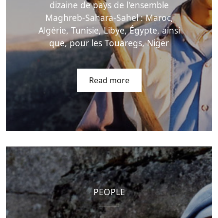
dizaine de pays de l'ensemble
Maghreb-Sahara-Sahel : Maroc,
Algérie, Tunisie, Libye, Égypte, ainsi
que, pour les Touaregs, Niger
Read more
PEOPLE