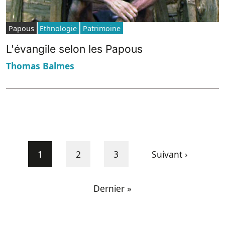
Papous
Ethnologie
Patrimoine
L'évangile selon les Papous
Thomas Balmes
Pagination
Current page
Page
Page
Next page
1
2
3
Suivant ›
Last page
Dernier »