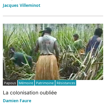
Jacques Villeminot
Papous
Mémoire
Patrimoine
Résistances
La colonisation oubliée
Damien Faure