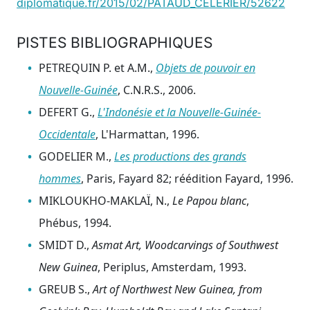
diplomatique.fr/2015/02/PATAUD_CELERIER/52622
PISTES BIBLIOGRAPHIQUES
PETREQUIN P. et A.M.,
Objets de pouvoir en
Nouvelle-Guinée
, C.N.R.S., 2006.
DEFERT G.,
L'Indonésie et la Nouvelle-Guinée-
Occidentale
, L'Harmattan, 1996.
GODELIER M.,
Les productions des grands
hommes
, Paris, Fayard 82; réédition Fayard, 1996.
MIKLOUKHO-MAKLAÏ, N.,
Le Papou blanc
,
Phébus, 1994.
SMIDT D.,
Asmat Art, Woodcarvings of Southwest
New Guinea
, Periplus, Amsterdam, 1993.
GREUB S.,
Art of Northwest New Guinea, from