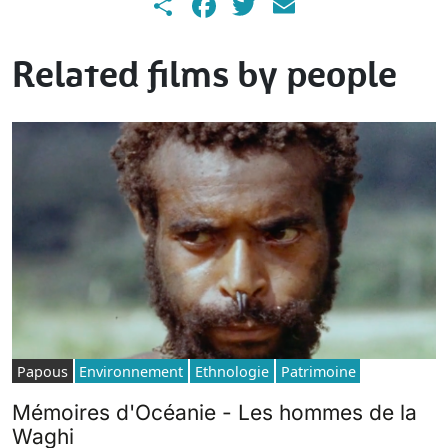
Share
Facebook
Twitter
Email
Related films by people
Papous
Environnement
Ethnologie
Patrimoine
Mémoires d'Océanie - Les hommes de la
Waghi