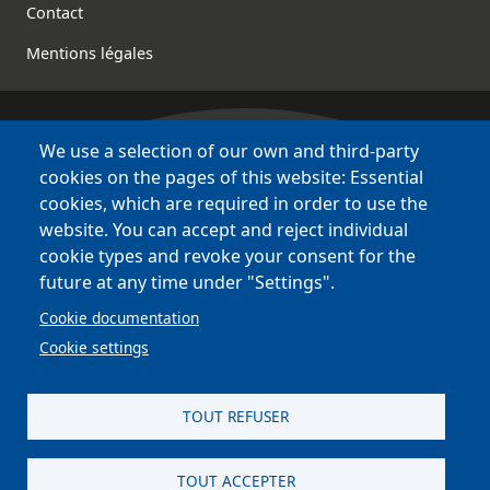
Contact
Mentions légales
We use a selection of our own and third-party
Bretagne Culture Diversité
cookies on the pages of this website: Essential
various websites !
cookies, which are required in order to use the
website. You can accept and reject individual
Sites
BCD
cookie types and revoke your consent for the
Bazhvalan
future at any time under "Settings".
Bécédia
Cookie documentation
BED
Cookie settings
PCI
Bretania
TOUT REFUSER
TOUT ACCEPTER
site réalisé par
Astraga