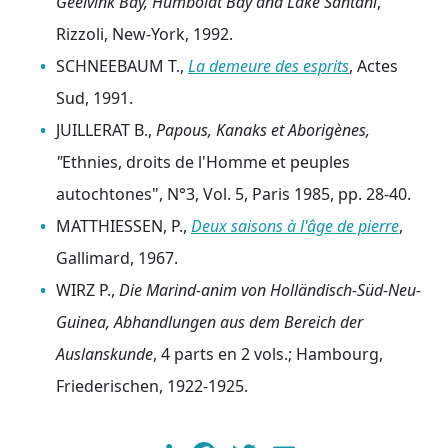
Geelvink Bay, Humboldt Bay and Lake Santani
,
Rizzoli, New-York, 1992.
SCHNEEBAUM T.,
La demeure des esprits
, Actes
Sud, 1991.
JUILLERAT B.,
Papous, Kanaks et Aborigènes,
"
Ethnies, droits de l'Homme et peuples
autochtones", N°3, Vol. 5, Paris 1985, pp. 28-40.
MATTHIESSEN, P.,
Deux saisons à l'âge de pierre
,
Gallimard, 1967.
WIRZ P.,
Die Marind-anim von Holländisch-Süd-Neu-
Guinea, Abhandlungen aus dem Bereich der
Auslanskunde
, 4 parts en 2 vols.; Hambourg,
Friederischen, 1922-1925.