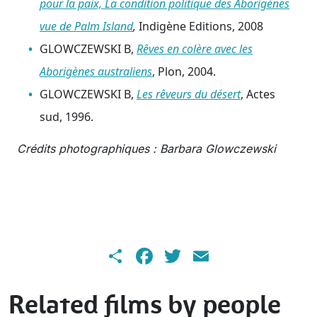
pour la paix, La condition politique des Aborigènes
vue de Palm Island
,
Indigène Editions, 2008
GLOWCZEWSKI B,
Rêves en colère avec les
Aborigènes australiens
, Plon, 2004.
GLOWCZEWSKI B,
Les rêveurs du désert
, Actes
sud, 1996.
Crédits photographiques : Barbara Glowczewski
Share
Facebook
Twitter
Email
Related films by people