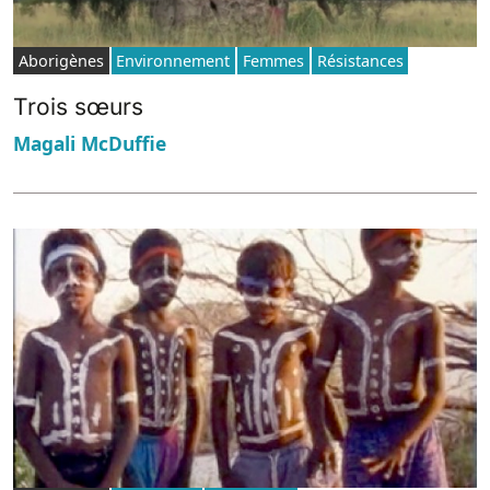
Aborigènes
Environnement
Femmes
Résistances
Trois sœurs
Magali McDuffie