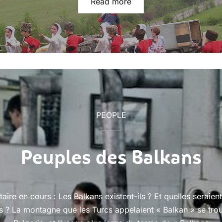
Read more
PEOPLE
Peuples des Balkans
taire en cours : Les Balkans existent-ils ? Et quelles seraient
es ? La montagne que les Turcs appelaient « Balkan » se tro