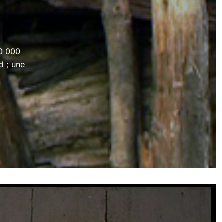
10 000
d ; une