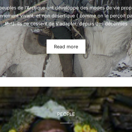
peuples de l’Arctique ont développé des modes de vie prop
onnement vivant, et non désertique ( comme on le perçoit pa
tort). Ils ne cessent de s'adapter, depuis des décennies
Read more
PEOPLE