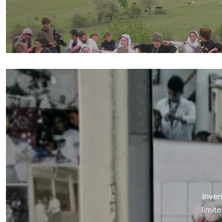
Inven
limit