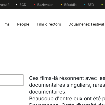
Sites
ersité:
BCD
Bazhvalan
Bécédia
BED
Films
People
Film directors
Douarnenez Festival
 navigation fr
Ces films-là résonnent avec le
documentaires singuliers, rares
documentaires.
Beaucoup d'entre eux ont été 