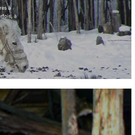
res à
rfois, à