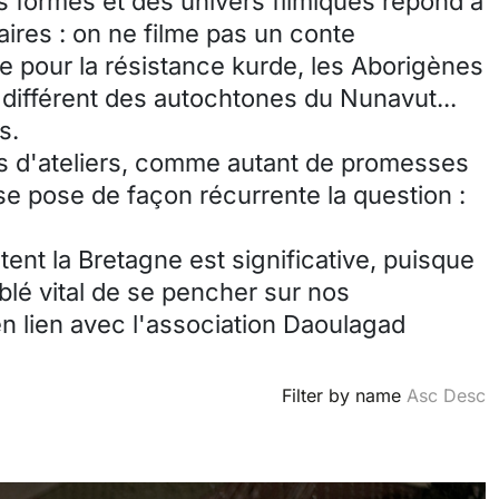
s formes et des univers filmiques répond à
taires : on ne filme pas un conte
 pour la résistance kurde, les Aborigènes
 différent des autochtones du Nunavut...
s.
s d'ateliers, comme autant de promesses
se pose de façon récurrente la question :
ent la Bretagne est significative, puisque
mblé vital de se pencher sur nos
 en lien avec l'association Daoulagad
Filter by name
Asc
Desc