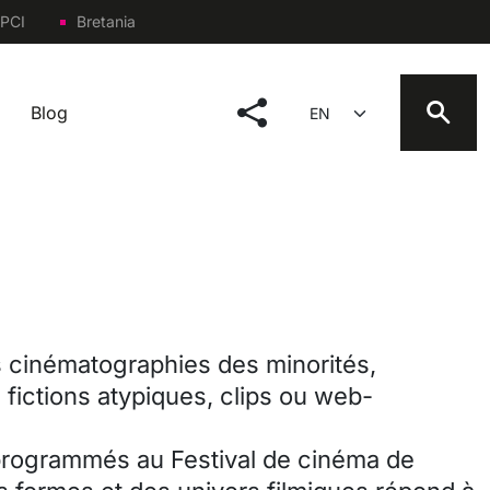
PCI
Bretania
social menu
Select your language
Blog
s cinématographies des minorités,
 fictions atypiques, clips ou web-
programmés au Festival de cinéma de