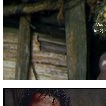
Vue d
km2) a