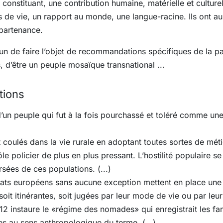
onstituant, une contribution humaine, matérielle et culture
e vie, un rapport au monde, une langue-racine. Ils ont auss
appartenance.
un de faire l’objet de recommandations spécifiques de la pa
, d’être un peuple mosaïque transnational ...
tions
 d’un peuple qui fut à la fois pourchassé et toléré comme une
t coulés dans la vie rurale en adoptant toutes sortes de mé
trôle policier de plus en plus pressant. L’hostilité populaire 
rsées de ces populations. (...)
tats européens sans aucune exception mettent en place une 
soit itinérantes, soit jugées par leur mode de vie ou par le
912 instaure le «régime des nomades» qui enregistrait les fam
s au sens anthropologique du terme. (...)