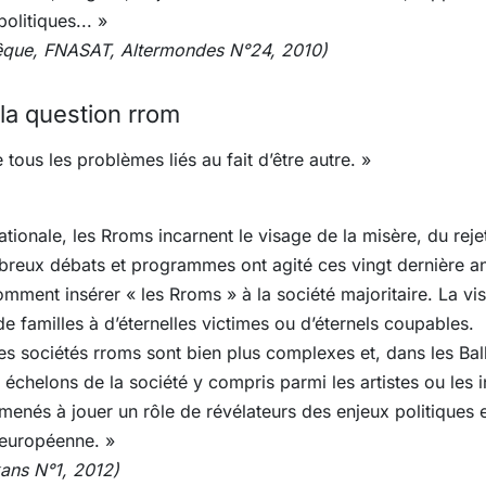
olitiques... »
vêque, FNASAT, Altermondes N°24, 2010)
 la question rrom
tous les problèmes liés au fait d’être autre. »
ationale, les Rroms incarnent le visage de la misère, du rej
mbreux débats et programmes ont agité ces vingt dernière a
omment insérer « les Rroms » à la société majoritaire. La vis
e familles à d’éternelles victimes ou d’éternels coupables.
 les sociétés rroms sont bien plus complexes et, dans les B
chelons de la société y compris parmi les artistes ou les int
enés à jouer un rôle de révélateurs des enjeux politiques e
 européenne. »
kans N°1, 2012)