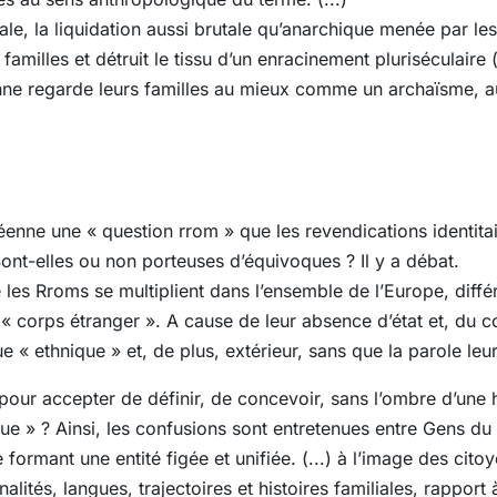
e, la liquidation aussi brutale qu’anarchique menée par le
 familles et détruit le tissu d’un enracinement pluriséculaire (
enne regarde leurs familles au mieux comme un archaïsme,
opéenne une « question rrom » que les revendications identita
Sont-elles ou non porteuses d’équivoques ? Il y a débat.
es Rroms se multiplient dans l’ensemble de l’Europe, différ
 « corps étranger ». A cause de leur absence d’état et, du c
e « ethnique » et, de plus, extérieur, sans que la parole leu
our accepter de définir, de concevoir, sans l’ombre d’une 
e » ? Ainsi, les confusions sont entretenues entre Gens du
rmant une entité figée et unifiée. (...) à l’image des citoy
nalités, langues, trajectoires et histoires familiales, rapport à 