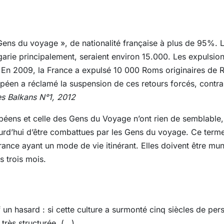
Gens du voyage », de nationalité française à plus de 95%. 
garie principalement, seraient environ 15.000. Les expulsi
En 2009, la France a expulsé 10 000 Roms originaires de 
péen a réclamé la suspension de ces retours forcés, contra
es Balkans N°1, 2012
opéens et celle des Gens du Voyage n’ont rien de semblable
jourd’hui d’être combattues par les Gens du voyage. Ce terme
ance ayant un mode de vie itinérant. Elles doivent être muni
es trois mois.
un hasard : si cette culture a surmonté cinq siècles de persé
très structurée. (...)