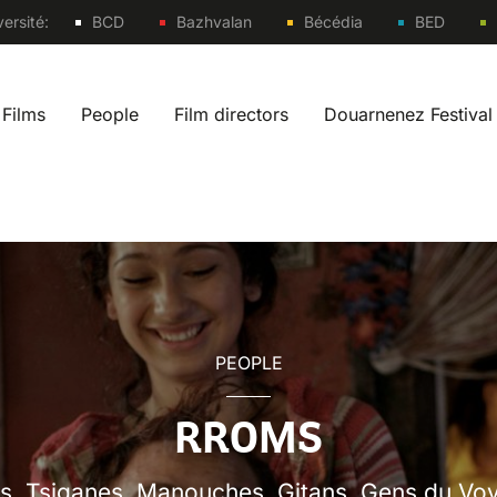
Sites
ersité:
BCD
Bazhvalan
Bécédia
BED
Films
People
Film directors
Douarnenez Festival
 navigation fr
PEOPLE
RROMS
s, Tsiganes, Manouches, Gitans, Gens du Vo