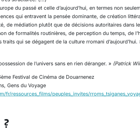
’Europe du passé et celle d’aujourd’hui, en termes non seul
nces qui entravent la pensée dominante, de création littérai
lité, de médiation plutôt que de décisions autoritaires dans les
 non de formalités routinières, de perception du temps, de l’
 traits qui se dégagent de la culture rromani d’aujourd’hui. 
ossession de l’univers sans en rien déranger. »
(Patrick Wi
36ème Festival de Cinéma de Douarnenez
ns, Gens du Voyage
m/fr/ressources_films/peuples_invites/rroms_tsiganes_voya
 ?