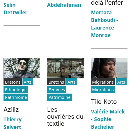
delà l'enfer
Abdelrahman
Selin
Dettwiler
Mortaza
Behboudi -
Laurence
Monroe
Bretons
Arts
Bretons
Arts
Migrations
Arts
Ethnologie
Femmes
Migrations
Patrimoine
Patrimoine
Tilo Koto
Aziliz
Les
Valérie Malek
ouvrières du
- Sophie
Thierry
textile
Bachelier
Salvert