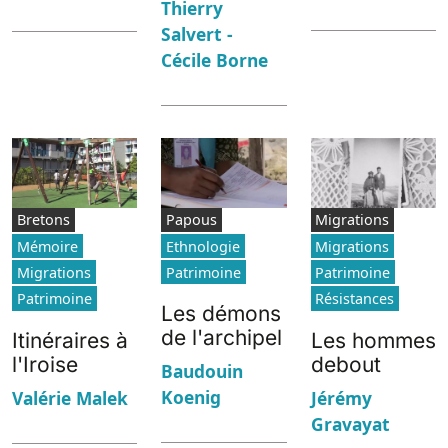
Thierry
Salvert -
Cécile Borne
Bretons
Papous
Migrations
Mémoire
Ethnologie
Migrations
Migrations
Patrimoine
Patrimoine
Patrimoine
Résistances
Les démons
de l'archipel
Itinéraires à
Les hommes
l'Iroise
debout
Baudouin
Koenig
Valérie Malek
Jérémy
Gravayat