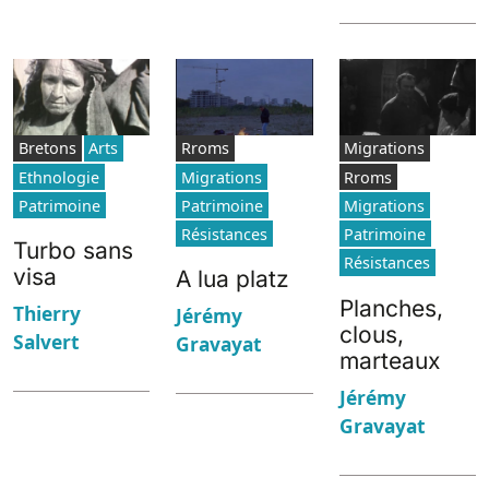
Bretons
Arts
Rroms
Migrations
Ethnologie
Migrations
Rroms
Patrimoine
Patrimoine
Migrations
Résistances
Patrimoine
Turbo sans
Résistances
visa
A lua platz
Planches,
Thierry
Jérémy
clous,
Salvert
Gravayat
marteaux
Jérémy
Gravayat