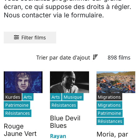
écran, ce qui suppose des droits à régler.
Nous contacter via le formulaire.
Filter films
Trier par date d'ajout
898 films
Kurdes
Arts
Arts
Musique
Migrations
Patrimoine
Résistances
Migrations
Résistances
Patrimoine
Blue Devil
Résistances
Blues
Rouge
Jaune Vert
Moria, par
Rayan