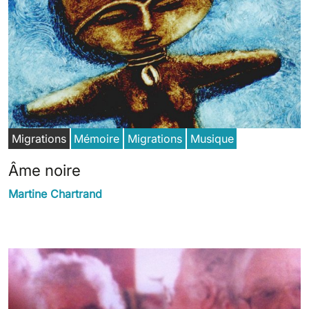
Migrations
Mémoire
Migrations
Musique
Âme noire
Martine Chartrand