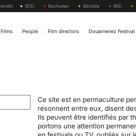
Sites
ersité:
BCD
Bazhvalan
Bécédia
BED
Films
People
Film directors
Douarnenez Festival
 navigation fr
Ce site est en permaculture per
résonnent entre eux, disent des
Ils peuvent être identifiés par 
portons une attention permanen
en festivals ou TV, oubliés sur 