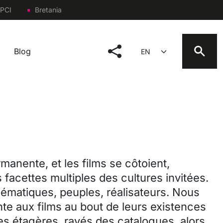
PCI
Bretania
social menu
Select your language
Blog
manente, et les films se côtoient,
 facettes multiples des cultures invitées.
thématiques, peuples, réalisateurs. Nous
te aux films au bout de leurs existences
les étagères, rayés des catalogues, alors