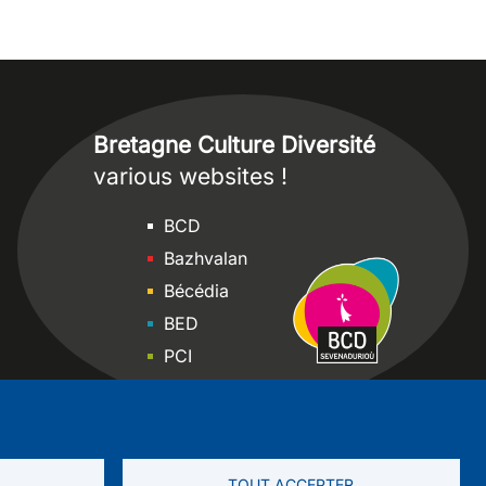
Bretagne Culture Diversité
various websites !
Sites
BCD
Bazhvalan
Bécédia
BED
PCI
Bretania
TOUT ACCEPTER