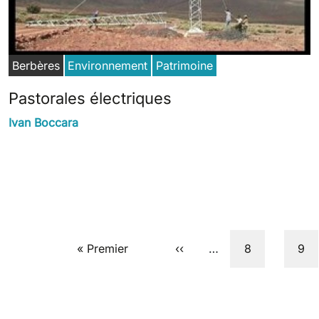
Berbères
Environnement
Patrimoine
Pastorales électriques
Ivan Boccara
Pagination
First page
Previous page
Page
Pag
« Premier
‹‹
…
8
9