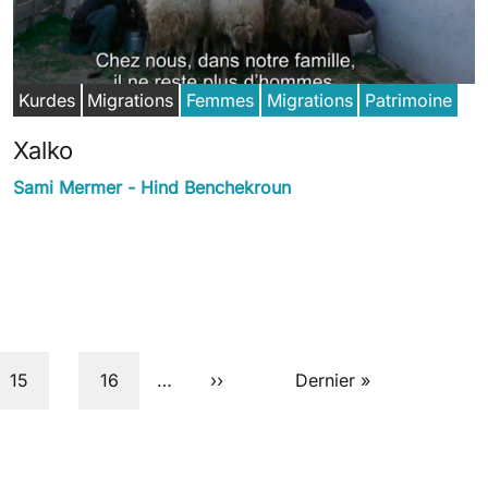
Kurdes
Migrations
Femmes
Migrations
Patrimoine
Xalko
Sami Mermer - Hind Benchekroun
Page
Page
Next page
Last page
15
16
…
››
Dernier »