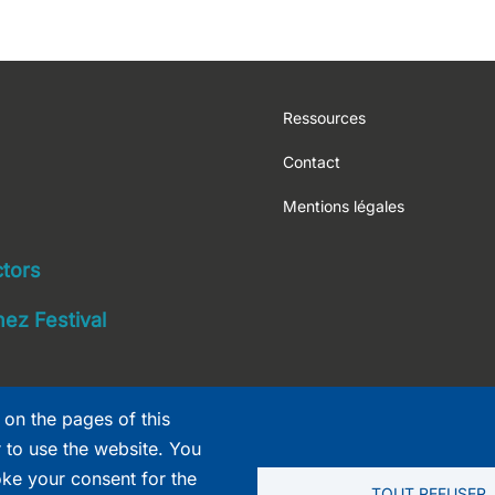
Footer
Ressources
Contact
Mentions légales
navigation
ctors
ez Festival
 on the pages of this
r to use the website. You
oke your consent for the
TOUT REFUSER