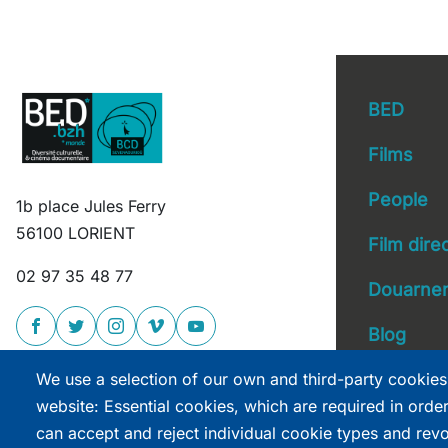
BED
Films
People
1b place Jules Ferry
Main 
56100 LORIENT
Film dire
02 97 35 48 77
Douarnen
Blog
We use a selection of our own and third-party cookies
website: Essential cookies, which are required in orde
can accept and reject individual cookie types and rev