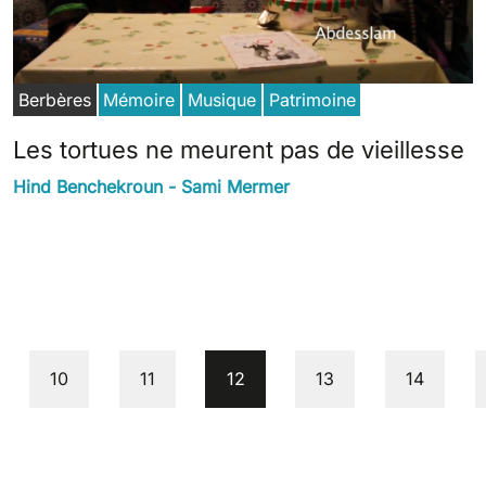
Berbères
Mémoire
Musique
Patrimoine
Les tortues ne meurent pas de vieillesse
Hind Benchekroun - Sami Mermer
e
Page
Page
Current page
Page
Page
10
11
12
13
14