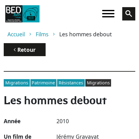
Aller au contenu principal
Fil d'Ariane
Accueil
Films
Les hommes debout
Retour
Migrations
Patrimoine
Résistances
Migrations
Les hommes debout
Année
2010
Un film de
Jérémy Gravayat