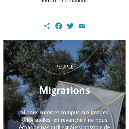
Plus d'informations
Share
Facebook
Twitter
Email
PEUPLE
Migrations
Si nous sommes rompus aux images
télévisuelles, en revanche il ne nous
échappe pas qu’il est aussi possible de