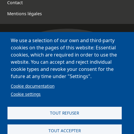
Contact
Mentions légales
We use a selection of our own and third-party
Bretagne Culture Diversité
cookies on the pages of this website: Essential
des sites variés !
cookies, which are required in order to use the
website. You can accept and reject individual
Sites
BCD
cookie types and revoke your consent for the
Bazhvalan
future at any time under "Settings".
Bécédia
Cookie documentation
BED
Cookie settings
PCI
Bretania
TOUT REFUSER
TOUT ACCEPTER
site réalisé par
Astraga