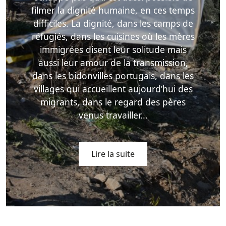
filmer la dignité humaine, en ces temps
difficiles. La dignité, dans les camps de
réfugiés, dans les cuisines où les mères
immigrées disent leur solitude mais
aussi leur amour de la transmission,
dans les bidonvilles portugais, dans les
villages qui accueillent aujourd’hui des
migrants, dans le regard des pères
venus travailler...
Lire la suite