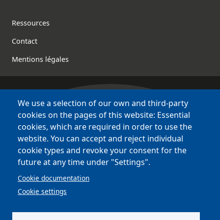
Footer
Ressources
Contact
Mentions légales
We use a selection of our own and third-party
Bretagne Culture Diversité
cookies on the pages of this website: Essential
des sites variés !
cookies, which are required in order to use the
website. You can accept and reject individual
Sites
BCD
cookie types and revoke your consent for the
Bazhvalan
future at any time under "Settings".
Bécédia
Cookie documentation
BED
Cookie settings
PCI
Bretania