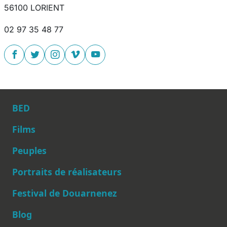
56100 LORIENT
02 97 35 48 77
BED
Films
Peuples
Main navigation
Portraits de réalisateurs
Festival de Douarnenez
Blog