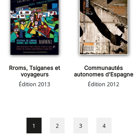
Rroms, Tsiganes et
Communautés
voyageurs
autonomes d'Espagne
Édition 2013
Édition 2012
Pagination
Page courante
Page
Page
Page
1
2
3
4