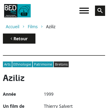
Aller au contenu principal
Fil d'Ariane
Accueil
Films
Aziliz
Retour
Arts
Ethnologie
Patrimoine
Bretons
Aziliz
Année
1999
Un film de
Thierry Salvert