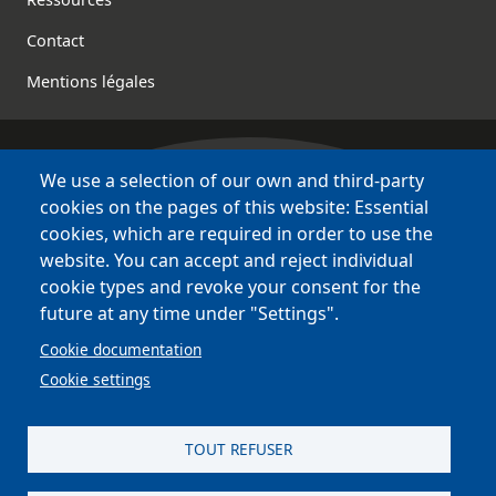
Footer
Contact
Mentions légales
We use a selection of our own and third-party
Bretagne Culture Diversité
cookies on the pages of this website: Essential
des sites variés !
cookies, which are required in order to use the
website. You can accept and reject individual
Sites
BCD
cookie types and revoke your consent for the
Bazhvalan
future at any time under "Settings".
Bécédia
Cookie documentation
BED
Cookie settings
PCI
Bretania
TOUT REFUSER