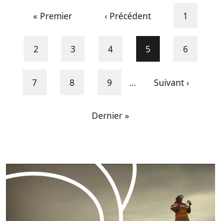
Pagination
Première page
Page précédente
Page
« Premier
‹ Précédent
1
Page
Page
Page
Page courante
Page
2
3
4
5
6
Page
Page
Page
Page suivante
7
8
9
…
Suivant ›
Dernière page
Dernier »