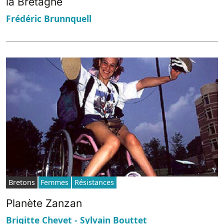
la Bretagne
Frédéric Brunnquell
Bretons
Femmes
Résistances
Planète Zanzan
Brigitte Chevet - Sylvain Bouttet