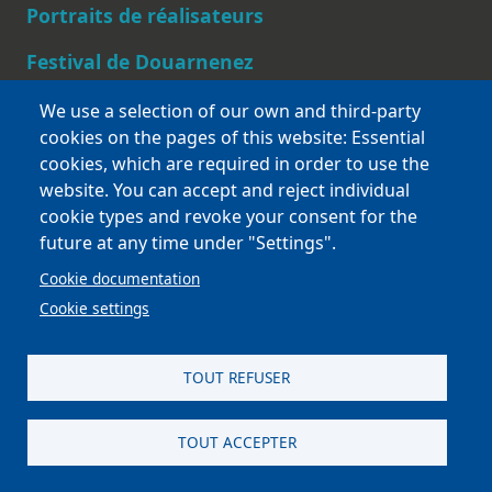
Main navigation
Portraits de réalisateurs
Festival de Douarnenez
Blog
We use a selection of our own and third-party
cookies on the pages of this website: Essential
cookies, which are required in order to use the
Footer
Ressources
website. You can accept and reject individual
cookie types and revoke your consent for the
Contact
future at any time under "Settings".
Mentions légales
Cookie documentation
Cookie settings
Bretagne Culture Diversité
TOUT REFUSER
des sites variés !
TOUT ACCEPTER
Sites
BCD
Bazhvalan