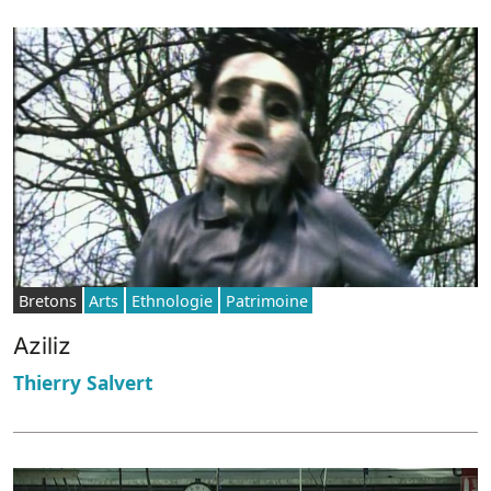
Bretons
Arts
Ethnologie
Patrimoine
Aziliz
Thierry Salvert