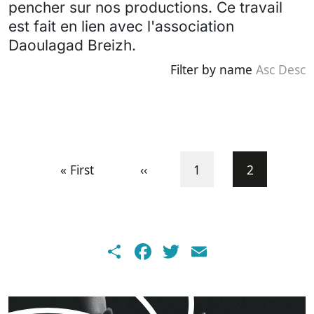
pencher sur nos productions. Ce travail
est fait en lien avec l'association
Daoulagad Breizh.
Filter by name
Asc
Desc
Pagination
First page
Previous page
Page
Current pa
« First
‹‹
1
2
Share
Facebook
Twitter
Email