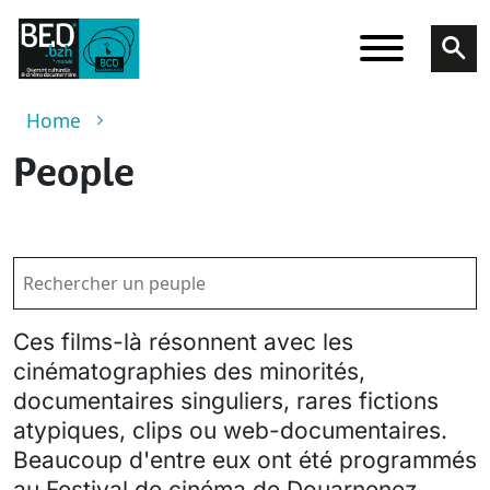
Skip to main content
Breadcrumb
Home
People
Ces films-là résonnent avec les
cinématographies des minorités,
documentaires singuliers, rares fictions
atypiques, clips ou web-documentaires.
Beaucoup d'entre eux ont été programmés
au Festival de cinéma de Douarnenez.