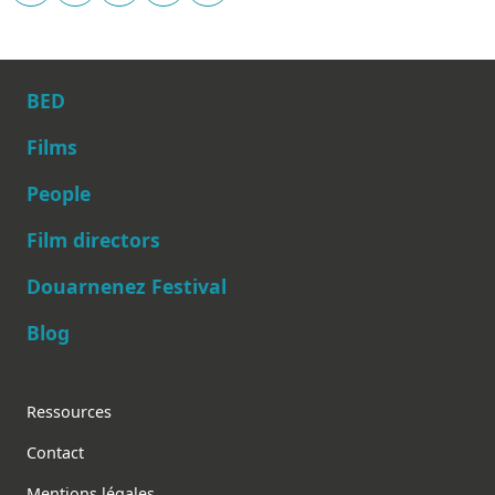
BED
Films
People
Main navigation
Film directors
Douarnenez Festival
Blog
Footer
Ressources
Contact
Mentions légales