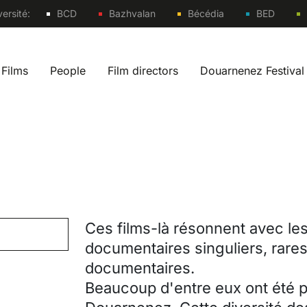
Sites
ersité:
BCD
Bazhvalan
Bécédia
BED
Films
People
Film directors
Douarnenez Festival
 navigation fr
Ces films-là résonnent avec le
documentaires singuliers, rares
documentaires.
Beaucoup d'entre eux ont été 