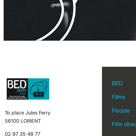
BED
Films
People
1b place Jules Ferry
Main 
56100 LORIENT
Film dire
02 97 35 48 77