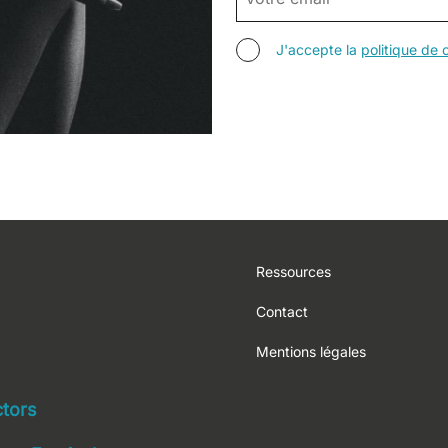
AGREE TERMS
J'accepte la
politique de c
Footer
Ressources
Contact
Mentions légales
navigation
ctors