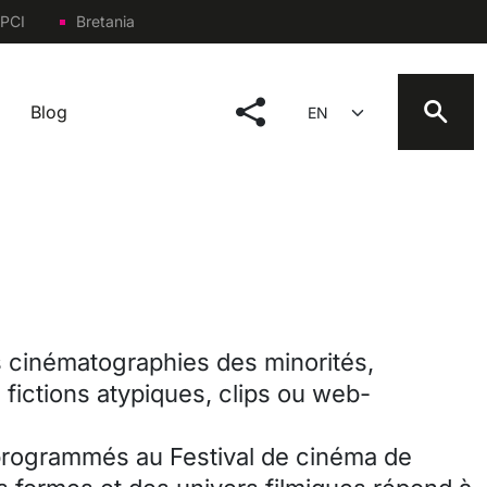
PCI
Bretania
social menu
Select your language
Blog
s cinématographies des minorités,
 fictions atypiques, clips ou web-
programmés au Festival de cinéma de