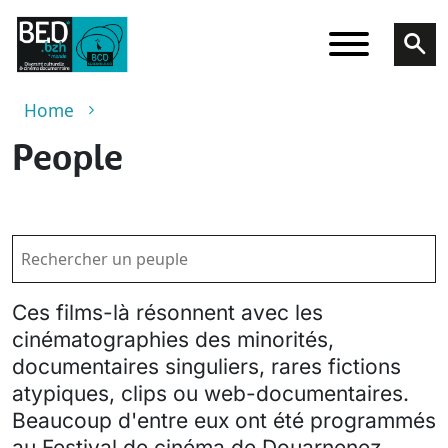
Skip to main content
Breadcrumb
Home
People
Ces films-là résonnent avec les
cinématographies des minorités,
documentaires singuliers, rares fictions
atypiques, clips ou web-documentaires.
Beaucoup d'entre eux ont été programmés
au Festival de cinéma de Douarnenez.