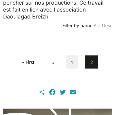
pencher sur nos productions. Ce travail
est fait en lien avec l'association
Daoulagad Breizh.
Filter by name
Asc
Desc
Pagination
First page
Previous page
Page
Current pa
« First
‹‹
1
2
Share
Facebook
Twitter
Email