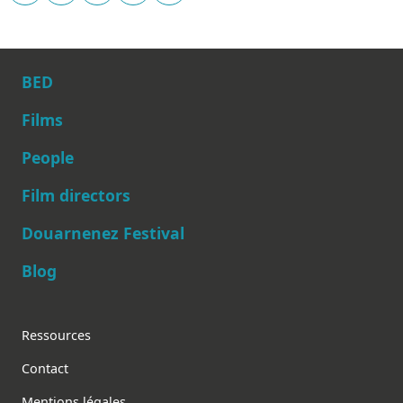
BED
Films
People
Main navigation
Film directors
Douarnenez Festival
Blog
Footer
Ressources
Contact
Mentions légales