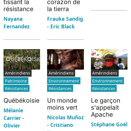
tissant la
corazon de
résistance
la tierra
Nayana
Frauke Sandig
Fernandez
- Eric Black
Amérindiens
Amérindiens
Amérindiens
Patrimoine
Environnement
Environnement
Résistances
Résistances
Résistances
Québékoisie
Un monde
Le garçon
moins vert
s'appelait
Mélanie
Apache
Nicolas Muñoz
Carrier -
Stéphane Goël
- Cristiano
Olivier