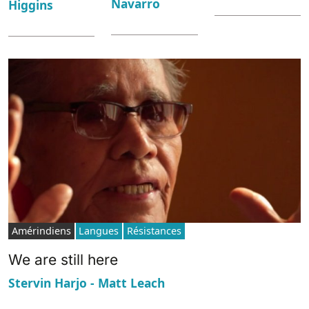
Navarro
Higgins
Amérindiens
Langues
Résistances
We are still here
Stervin Harjo - Matt Leach