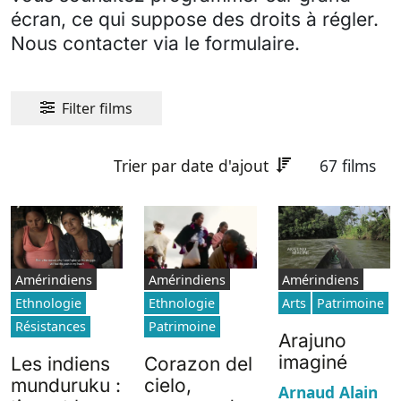
écran, ce qui suppose des droits à régler.
Nous contacter via le formulaire.
Filter films
Trier par date d'ajout
67 films
Amérindiens
Amérindiens
Amérindiens
Ethnologie
Ethnologie
Arts
Patrimoine
Résistances
Patrimoine
Arajuno
imaginé
Les indiens
Corazon del
munduruku :
cielo,
Arnaud Alain