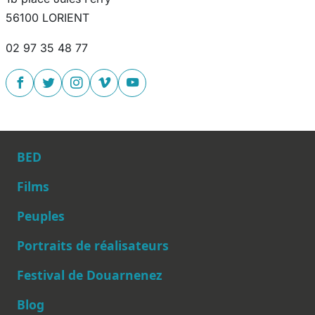
56100 LORIENT
02 97 35 48 77
BED
Films
Peuples
Main navigation
Portraits de réalisateurs
Festival de Douarnenez
Blog