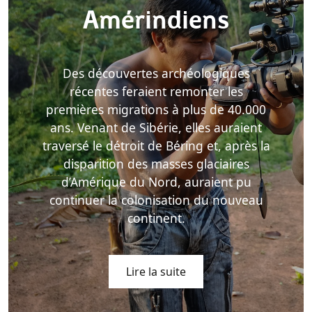
Amérindiens
Des découvertes archéologiques
récentes feraient remonter les
premières migrations à plus de 40.000
ans. Venant de Sibérie, elles auraient
traversé le détroit de Béring et, après la
disparition des masses glaciaires
d’Amérique du Nord, auraient pu
continuer la colonisation du nouveau
continent.
Lire la suite