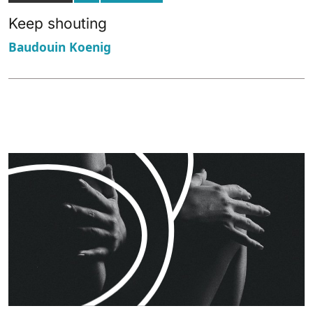
Keep shouting
Baudouin Koenig