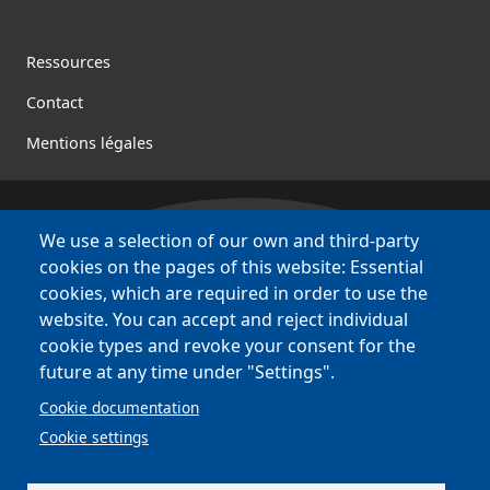
Footer
Ressources
Contact
Mentions légales
We use a selection of our own and third-party
Bretagne Culture Diversité
cookies on the pages of this website: Essential
des sites variés !
cookies, which are required in order to use the
website. You can accept and reject individual
Sites
BCD
cookie types and revoke your consent for the
Bazhvalan
future at any time under "Settings".
Bécédia
Cookie documentation
BED
Cookie settings
PCI
Bretania