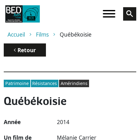
Aller au contenu principal
Fil d'Ariane
Accueil
Films
Québékoisie
Retour
Patrimoine
Résistances
Amérindiens
Québékoisie
Année
2014
Un film de
Mélanie Carrier