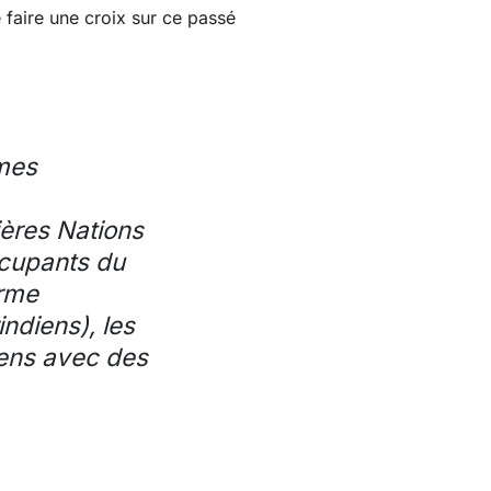
 faire une croix sur ce passé
rmes
ières Nations
ccupants du
erme
ndiens), les
éens avec des