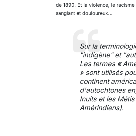
de 1890. Et la violence, le racisme
sanglant et douloureux...
Sur la terminologi
"indigène" et "au
Les termes
«
Amér
» sont utilisés p
continent américa
d'autochtones eng
Inuits et les Mét
Amérindiens).