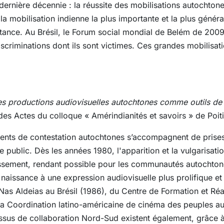
e dernière décennie : la réussite des mobilisations autochton
a mobilisation indienne la plus importante et la plus génér
istance. Au Brésil, le Forum social mondial de Belém de 200
scriminations dont ils sont victimes. Ces grandes mobilisati
es productions audiovisuelles autochtones comme outils de
es Actes du colloque « Amérindianités et savoirs » de Poiti
ments de contestation autochtones s’accompagnent de prises
e public. Dès les années 1980, l'apparition et la vulgarisati
ssement, rendant possible pour les communautés autochtones
aissance à une expression audiovisuelle plus prolifique et
 Nas Aldeias au Brésil (1986), du Centre de Formation et Ré
la Coordination latino-américaine de cinéma des peuples a
sus de collaboration Nord-Sud existent également, grâce 