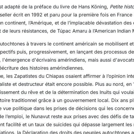
t adapté de la préface du livre de Hans Köning,
Petite hist
ller écrit en 1992 et paru pour la première fois en France 
un continent, l’Amérique, et de l’implacable dévastation des 
récit de leurs résistances, de Túpac Amaru à l’American Indi
utochtones à travers le continent américain se mobilisent e
spectifs puis, progressivement, en lançant des processus d
a, l'émergence d'écrivains amérindiens, mais aussi d'avocats
écriture des histoires amérindiennes.
e, les Zapatistes du Chiapas osaient affirmer à l’opinion int
iste et destructeur était encore possible. Plus au nord, en 1
ssement du rêve et de la détermination des Inuits qui voul
itoire traditionnel grâce à un gouvernement local. Dix ans plu
 vue politique dans les prises de décisions qui les concerne
de l’emploi, le Nunavut reste aux prises avec des défis de t
nt facilité et un taux de suicides qui dépasse largement l
ations, la Déclaration des droits des peuples autochtones a