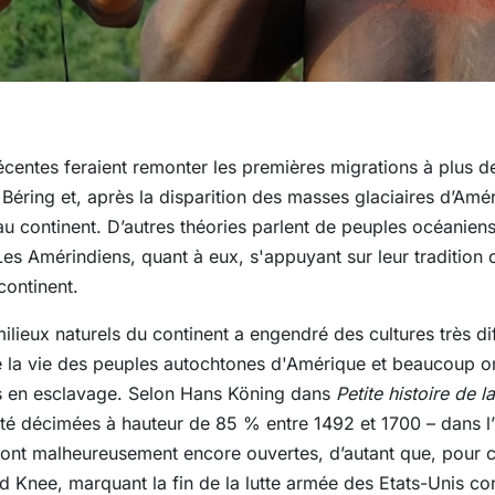
entes feraient remonter les premières migrations à plus d
de Béring et, après la disparition des masses glaciaires d’Am
au continent. D’autres théories parlent de peuples océaniens
s Amérindiens, quant à eux, s'appuyant sur leur tradition o
continent.
 milieux naturels du continent a engendré des cultures très di
e la vie des peuples autochtones d'Amérique et beaucoup on
its en esclavage. Selon Hans Köning dans
Petite histoire de 
été décimées à hauteur de 85 % entre 1492 et 1700 – dans l
nt malheureusement encore ouvertes, d’autant que, pour certa
Knee, marquant la fin de la lutte armée des Etats-Unis co