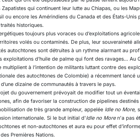
es Zapatistes qui continuent leur lutte au Chiapas, ou les Ma
ésil ou encore les Amérindiens du Canada et des États-Unis
 traités historiques.
nergétiques toujours plus voraces ou d’exploitations agricole
erritoires volés ou contaminés. De plus, leur souveraineté a
s autochtones sont détruites à un rythme alarmant au profi
 les exploitations d’huile de palme qui font des ravages… A
 multiplient à l’intention de militants luttant contre des expl
tionale des autochtones de Colombie) a récemment lancé u
ion d’une dizaine de communautés à travers le pays.
jet du gouvernement prévoyait de modifier tout un éventail
nes, afin de favoriser la construction de pipelines destinés 
mobilisation de très grande ampleur, appelée
Idle no More
, 
n internationale. Si le but initial d'
Idle no More
n'a pas ét
ochtones et non-autochtones et aura eu pour effet d’infor
s des Premières Nations.