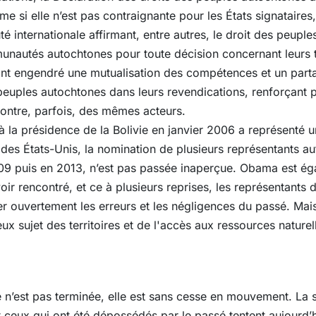
e si elle n’est pas contraignante pour les États signataires
 internationale affirmant, entre autres, le droit des peuple
unautés autochtones pour toute décision concernant leurs t
ont engendré une mutualisation des compétences et un parta
 peuples autochtones dans leurs revendications, renforçant p
ncontre, parfois, des mêmes acteurs.
à la présidence de la Bolivie en janvier 2006 a représenté 
des États-Unis, la nomination de plusieurs représentants a
 puis en 2013, n’est pas passée inaperçue. Obama est éga
voir rencontré, et ce à plusieurs reprises, les représentants
er ouvertement les erreurs et les négligences du passé. Mai
x sujet des territoires et de l'accès aux ressources nature
n’est pas terminée, elle est sans cesse en mouvement. La s
et ceux qui ont été dépossédés par le passé tentent aujourd’