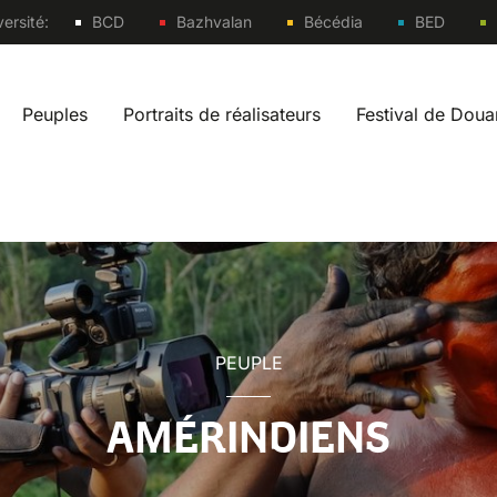
Sites
ersité:
BCD
Bazhvalan
Bécédia
BED
Peuples
Portraits de réalisateurs
Festival de Dou
vigation fr
PEUPLE
AMÉRINDIENS