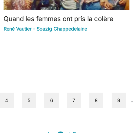
Quand les femmes ont pris la colère
René Vautier - Soazig Chappedelaine
Pajenn
Pajenn
Pajenn
Pajenn
Pajenn
Pajenn
4
5
6
7
8
9