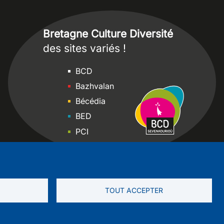
Bretagne Culture Diversité
des sites variés !
Sites
BCD
Bazhvalan
Bécédia
BED
PCI
Bretania
TOUT ACCEPTER