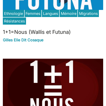
Ethnologie
Femmes
Langues
Mémoire
Migrations
Résistances
1+1=Nous (Wallis et Futuna)
Gilles Elie Dit Cosaque