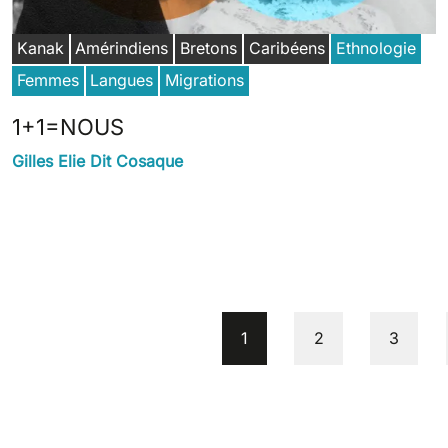
Kanak
Amérindiens
Bretons
Caribéens
Ethnologie
Femmes
Langues
Migrations
1+1=NOUS
Gilles Elie Dit Cosaque
Pagination
Current page
Pajenn
Pajenn
1
2
3