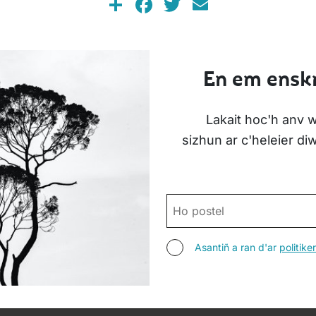
Share
Facebook
Twitter
Email
En em enskr
Lakait hoc'h anv w
sizhun ar c'heleier d
POSTEL
ASANTIÑ
Asantiñ a ran d'ar
politik