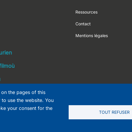
Footer
Ressources
Contact
Mentions légales
navigation
urien
filmoù
ù
 on the pages of this
r to use the website. You
oke your consent for the
TOUT REFUSER