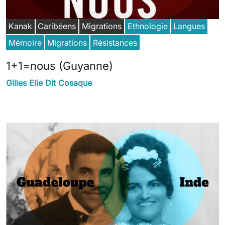
Kanak
Caribéens
Migrations
Ethnologie
Langues
Mémoire
Migrations
Résistances
1+1=nous (Guyanne)
Gilles Elie Dit Cosaque