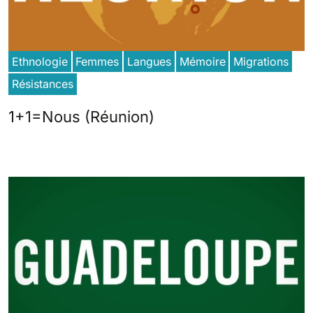
Ethnologie
Femmes
Langues
Mémoire
Migrations
Résistances
1+1=Nous (Réunion)