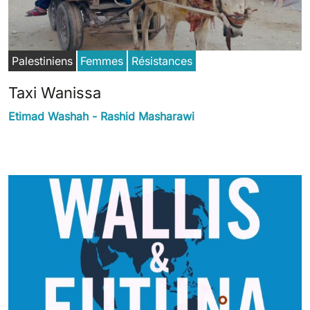
Palestiniens
Femmes
Résistances
Taxi Wanissa
Etimad Washah - Rashid Masharawi