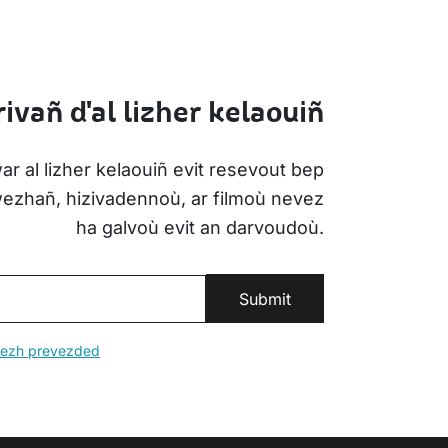
ivañ d'al lizher kelaouiñ
ar al lizher kelaouiñ evit resevout bep
iwezhañ, hizivadennoù, ar filmoù nevez
ha galvoù evit an darvoudoù.
erezh prevezded