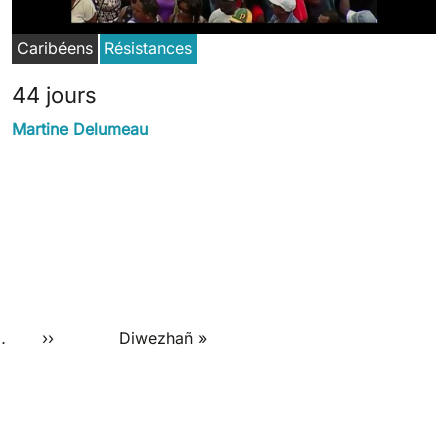
Caribéens
Résistances
44 jours
Martine Delumeau
Next page
Last page
…
››
Diwezhañ »