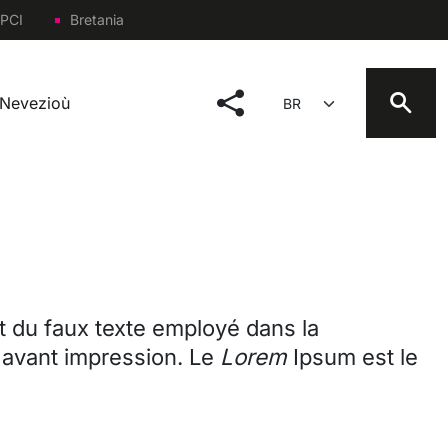
PCI
Bretania
social menu
Select your language
Nevezioù
 du faux texte employé dans la
 avant impression. Le
Lorem
Ipsum est le