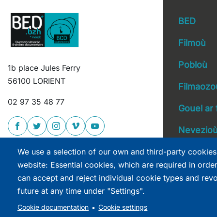
BED
Filmoù
Pobloù
1b place Jules Ferry
Main 
56100 LORIENT
Filmaozo
02 97 35 48 77
Gouel ar 
Nevezio
We use a selection of our own and third-party cookies
website: Essential cookies, which are required in orde
can accept and reject individual cookie types and rev
future at any time under "Settings".
site réalisé par
Astraga
Cookie documentation
Cookie settings