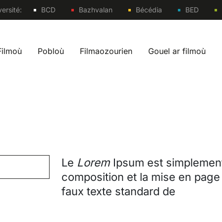
Sites
ersité:
BCD
Bazhvalan
Bécédia
BED
Filmoù
Pobloù
Filmaozourien
Gouel ar filmoù
 navigation br
Le
Lorem
Ipsum est simplement
composition et la mise en page
faux texte standard de