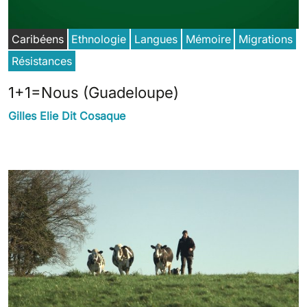
Caribéens
Ethnologie
Langues
Mémoire
Migrations
Résistances
1+1=Nous (Guadeloupe)
Gilles Elie Dit Cosaque