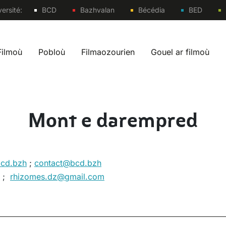
Sites
ersité:
BCD
Bazhvalan
Bécédia
BED
Filmoù
Pobloù
Filmaozourien
Gouel ar filmoù
 navigation br
Mont e darempred
cd.bzh
;
contact@bcd.bzh
;
rhizomes.dz@gmail.com