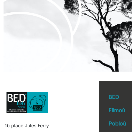
BED
Filmoù
Pobloù
1b place Jules Ferry