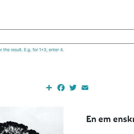
the result. E.g. for 1+3, enter 4.
Share
Facebook
Twitter
Email
En em enskr