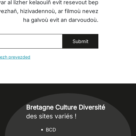
ar al lizher kelaouiñ evit resevout bep
iwezhañ, hizivadennoù, ar filmoù nevez
ha galvoù evit an darvoudoù.
erezh prevezded
Bretagne Culture Diversité
des sites variés !
Sites
BCD