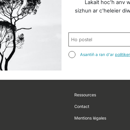
Lakait hoc'h anv w
sizhun ar c'heleier d
POSTEL
ASANTIÑ
Asantiñ a ran d'ar
politik
Footer
Ressources
Contact
Mentions légales