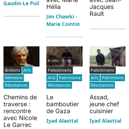
Gaudin-Le Puil
Hélia
Jacques
Rault
Jim Chawki -
Marie Cointin
Bretons
Arts
Palestiniens
Palestiniens
Mémoire
Arts
Patrimoine
Arts
Patrimoine
Résistances
Résistances
Résistances
Chemins de
Le
Assad,
traverse :
bamboutier
jeune chef
rencontre
de Gaza
cuisinier
avec Nicole
Iyad Alasttal
Iyad Alasttal
Le Garrec