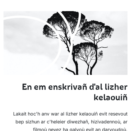
En em enskrivañ d'al lizher
kelaouiñ
Lakait hoc'h anv war al lizher kelaouiñ evit resevout
bep sizhun ar c'heleier diwezhañ, hizivadennoù, ar
filmoù nevez ha galvoù evit an darvoudoù.