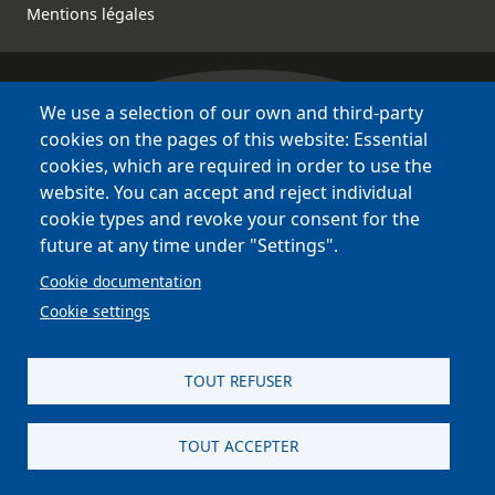
Mentions légales
We use a selection of our own and third-party
Bretagne Culture Diversité
cookies on the pages of this website: Essential
des sites variés !
cookies, which are required in order to use the
website. You can accept and reject individual
Sites
BCD
cookie types and revoke your consent for the
Bazhvalan
future at any time under "Settings".
Bécédia
Cookie documentation
BED
Cookie settings
PCI
Bretania
TOUT REFUSER
TOUT ACCEPTER
site réalisé par
Astraga