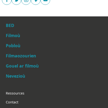
BED
Filmoù
Pobloù
Main navigation
Filmaozourien
Gouel ar filmoù
Nevezioù
Footer
Ressources
Contact