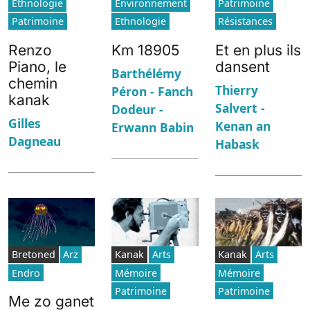
Ethnologie
Environnement
Patrimoine
Patrimoine
Ethnologie
Résistances
Renzo
Km 18905
Et en plus ils
Piano, le
dansent
Barthélémy
chemin
Thierry
Péron - Fanch
kanak
Salvert -
Dodeur -
Gilles
Kenan an
Erwann Babin
Dagneau
Habask
Bretoned
Arz
Kanak
Arts
Kanak
Arts
Endro
Mémoire
Mémoire
Patrimoine
Patrimoine
Me zo ganet