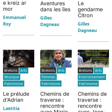
e kreiz ar
Aventures
Le
mor
dans les îles
gendarme
Citron
Emmanuel
Gilles
Roy
Gilles
Dagneau
Dagneau
Bretons
Arts
Bretons
Arts
Bretons
Arts
Musique
Femmes
Environnement
Patrimoine
Patrimoine
Patrimoine
Le prélude
Chemins de
Chemins de
d'Adrian
traverse :
traverse :
rencontre
rencontre
Laetitia
avec Marie
avec Jean-