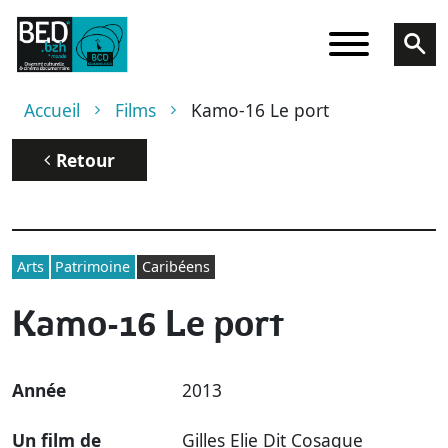
Aller au contenu principal
Fil d'Ariane
Accueil
Films
Kamo-16 Le port
Retour
Arts
Patrimoine
Caribéens
Kamo-16 Le port
Année
2013
Un film de
Gilles Elie Dit Cosaque