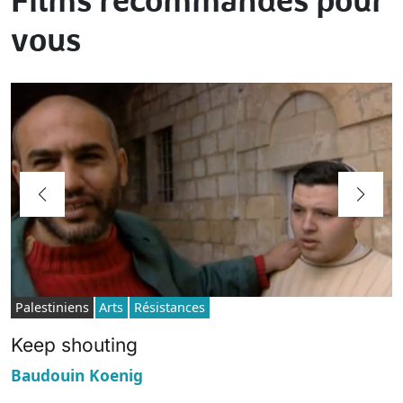
Films recommandés pour
vous
Palestiniens
Arts
Résistances
Keep shouting
Baudouin Koenig