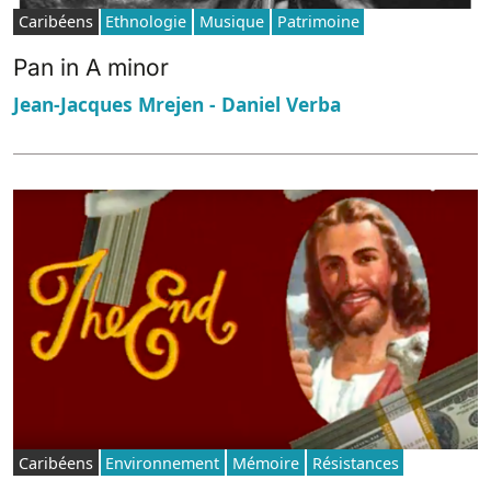
Caribéens
Ethnologie
Musique
Patrimoine
Pan in A minor
Jean-Jacques Mrejen - Daniel Verba
Caribéens
Environnement
Mémoire
Résistances