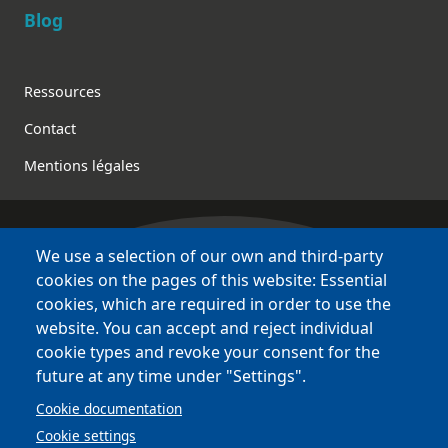
Blog
Footer
Ressources
Contact
Mentions légales
We use a selection of our own and third-party
Bretagne Culture Diversité
cookies on the pages of this website: Essential
des sites variés !
cookies, which are required in order to use the
website. You can accept and reject individual
Sites
BCD
cookie types and revoke your consent for the
Bazhvalan
future at any time under "Settings".
Bécédia
Cookie documentation
BED
Cookie settings
PCI