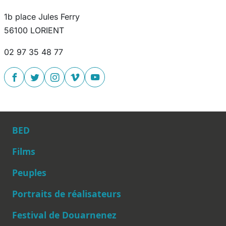
1b place Jules Ferry
56100 LORIENT
02 97 35 48 77
BED
Films
Peuples
Main navigation
Portraits de réalisateurs
Festival de Douarnenez