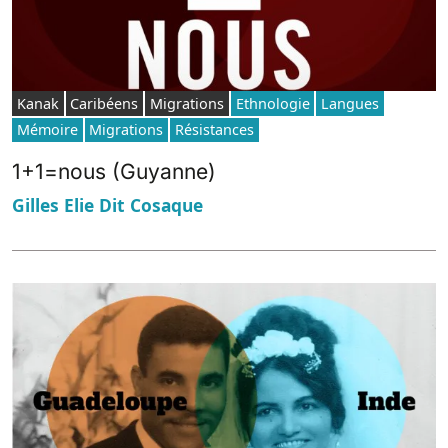
Kanak
Caribéens
Migrations
Ethnologie
Langues
Mémoire
Migrations
Résistances
1+1=nous (Guyanne)
Gilles Elie Dit Cosaque