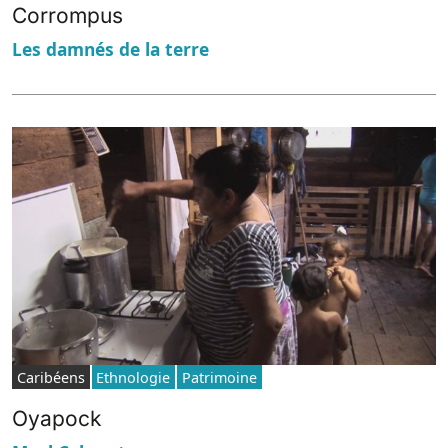
Corrompus
Les damnés de la terre
Caribéens
Ethnologie
Patrimoine
Oyapock