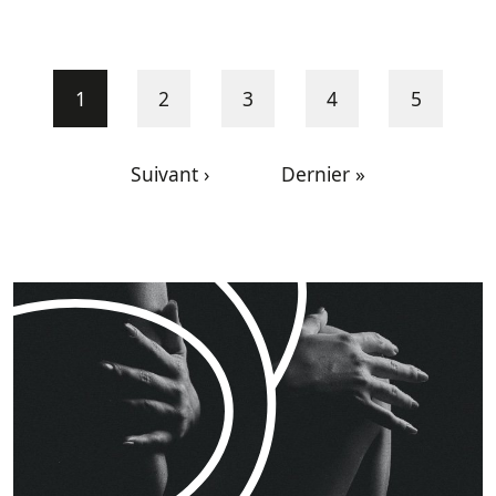
Pagination
Page courante
Page
Page
Page
Page
1
2
3
4
5
Page suivante
Dernière page
Suivant ›
Dernier »