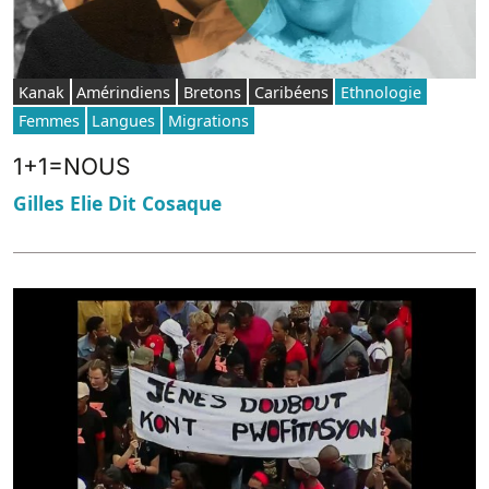
Kanak
Amérindiens
Bretons
Caribéens
Ethnologie
Femmes
Langues
Migrations
1+1=NOUS
Gilles Elie Dit Cosaque