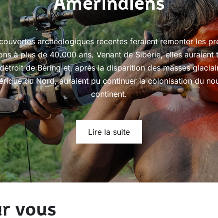
Amérindiens
couvertes archéologiques récentes feraient remonter les pr
ons à plus de 40.000 ans. Venant de Sibérie, elles auraient 
 détroit de Béring et, après la disparition des masses glaciai
rique du Nord, auraient pu continuer la colonisation du n
continent.
Lire la suite
r vous