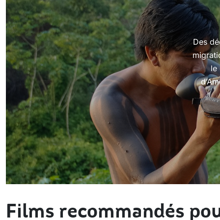
Des dé
migrati
le
d’Amé
Films recommandés pou