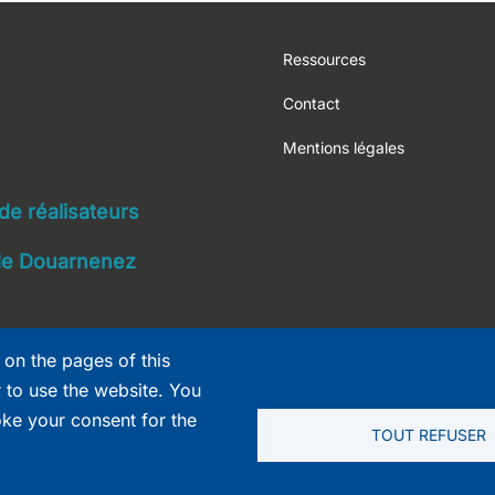
Footer
Ressources
Contact
Mentions légales
navigation
 de réalisateurs
 de Douarnenez
 on the pages of this
r to use the website. You
oke your consent for the
TOUT REFUSER