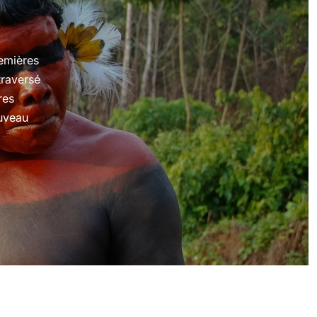
emières
traversé
res
ouveau