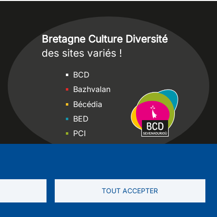
Bretagne Culture Diversité
des sites variés !
Sites
BCD
Bazhvalan
Bécédia
BED
PCI
Bretania
TOUT ACCEPTER