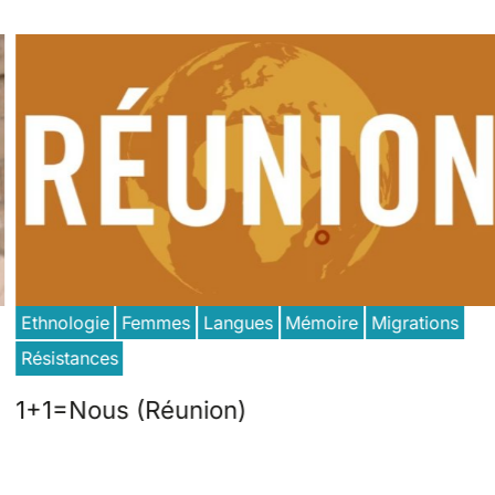
Ethnologie
Femmes
Langues
Mémoire
Migrations
Résistances
1+1=Nous (Réunion)