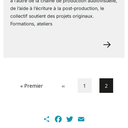
à l’autre de la chaîne de production audiovisuelle,
de l’aide à l’écriture à la post-production, le
collectif soutient des projets originaux.
Formations, ateliers
29 juin 2022
Pagination
Première page
Page précédente
Page
Page cou
« Premier
‹‹
1
2
Share
Facebook
Twitter
Email