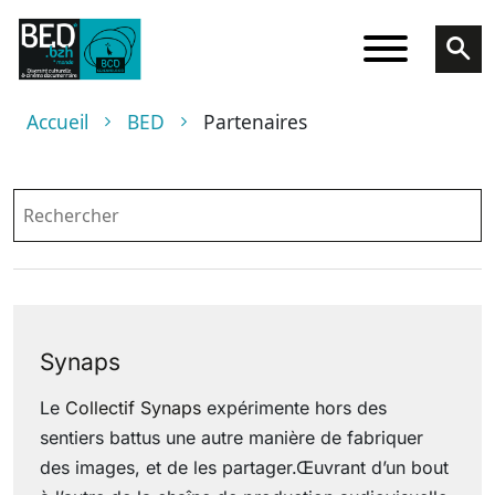
Aller au contenu principal
Fil d'Ariane
Accueil
BED
Partenaires
Synaps
Le
Collectif Synaps
expérimente hors des
sentiers battus une autre manière de fabriquer
des images, et de les partager.Œuvrant d’un bout