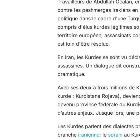
Travailleurs de Abdullah Öcalan, e
contre les peshmergas irakiens en 
politique dans le cadre d'une Turqu
compris d'élus kurdes légitimes son
territoire européen, assassinats c
est loin d'être résolue.
En Iran, les Kurdes se sont vu décl
assassinés. Un dialogue dit construc
dramatique.
Avec ses deux à trois millions de K
kurde : Kurdistana Rojava), deviend
devenu province fédérale du Kurdis
d’autres enjeux. Jusque lors, une p
Les Kurdes parlent des dialectes p
branche
iranienne
: le
sorani
au Kurd