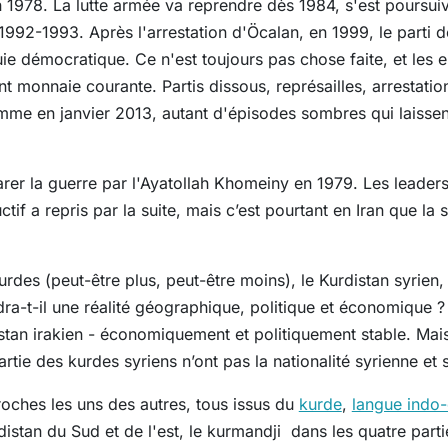
n 1978. La lutte armée va reprendre dès 1984, s'est poursui
1992-1993. Après l'arrestation d'Öcalan, en 1999, le parti 
ie démocratique. Ce n'est toujours pas chose faite, et les 
t monnaie courante. Partis dissous, représailles, arrestatio
omme en janvier 2013, autant d'épisodes sombres qui laissen
arer la guerre par l'Ayatollah Khomeiny en 1979. Les leader
tif a repris par la suite, mais c’est pourtant en Iran que la 
urdes (peut-être plus, peut-être moins), le Kurdistan syrien
ra-t-il une réalité géographique, politique et économique ? 
tan irakien - économiquement et politiquement stable. Mais 
artie des kurdes syriens n’ont pas la nationalité syrienne et
roches les uns des autres, tous issus du
kurde
,
langue indo
istan du Sud et de l'est, le kurmandji dans les quatre parti