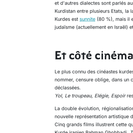
et d'autres dialectes sont parlés a
Kurdistan entre plusieurs Etats, la l
Kurdes est
sunnite
(80 %), mais il e
judaïsme (actuellement en Israël) e
Et côté cinéma
Le plus connu des cinéastes kurdes
nommer, censure oblige, dans un ci
déclassées.
Yol, Le troupeau, Elégie, Espoir
re
La double évolution, régionalisatio
nouvelle représentation artistique 
Cinq grands films illustrent cette q
Kurde iranien Bahman Ghobbadi,
T