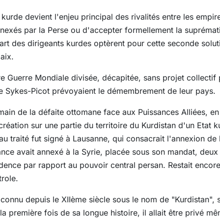
urde devient l'enjeu principal des rivalités entre les empi
 annexés par la Perse ou d'accepter formellement la supréma
art des dirigeants kurdes optèrent pour cette seconde soluti
aix.
 Guerre Mondiale divisée, décapitée, sans projet collectif 
de Sykes-Picot prévoyaient le démembrement de leur pays.
ain de la défaite ottomane face aux Puissances Alliées, en 
réation sur une partie du territoire du Kurdistan d'un Etat k
au traité fut signé à Lausanne, qui consacrait l'annexion de
rance avait annexé à la Syrie, placée sous son mandat, deux
sidence par rapport au pouvoir central persan. Restait encor
role.
 connu depuis le XIIème siècle sous le nom de "Kurdistan", se
r la première fois de sa longue histoire, il allait être privé 