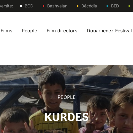
Sites
ersité:
BCD
Bazhvalan
Bécédia
BED
Films
People
Film directors
Douarnenez Festival
 navigation fr
PEOPLE
KURDES