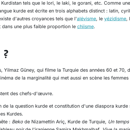
u Kurdistan tels que le lori, le laki, le gorani, etc. Comme u
angue kurde est écrite en trois alphabets distinct : latin, cyr
xiste d'autres croyances tels que l'
alévisme
, le
yézidisme
,
t dans une plus faible proportion le
chiisme
.
 ?
, Yilmaz Güney, qui filme la Turquie des années 60 et 70, d
néma de la marginalité qui met aussi en scène les femmes 
stent des chefs-d'œuvre.
n de la question kurde et constitution d'une diaspora kurde
des Kurdes.
uête :
Beko
de Nizamettin Ariç, Kurde de Turquie,
Un temps 
ableau noir
de l'iranienne Samira Makhmalbaf,
Vive la mari