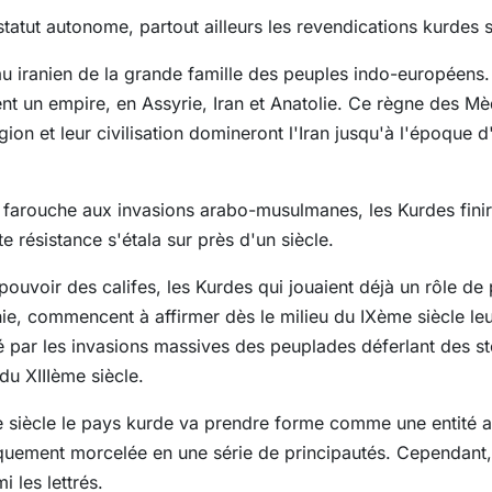
n statut autonome, partout ailleurs les revendications kurdes
 iranien de la grande famille des peuples indo-européens.
ent un empire, en Assyrie, Iran et Anatolie. Ce règne des Mè
igion et leur civilisation domineront l'Iran jusqu'à l'époque
farouche aux invasions arabo-musulmanes, les Kurdes finirent
te résistance s'étala sur près d'un siècle.
 pouvoir des califes, les Kurdes qui jouaient déjà un rôle d
ophie, commencent à affirmer dès le milieu du IXème siècle le
sé par les invasions massives des peuplades déferlant des st
du XIIIème siècle.
siècle le pays kurde va prendre forme comme une entité a
itiquement morcelée en une série de principautés. Cependant
 les lettrés.