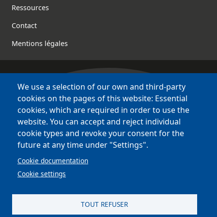
Footer
Ressources
Contact
Mentions légales
We use a selection of our own and third-party
Bretagne Culture Diversité
cookies on the pages of this website: Essential
various websites !
cookies, which are required in order to use the
website. You can accept and reject individual
Sites
BCD
cookie types and revoke your consent for the
Bazhvalan
future at any time under "Settings".
Bécédia
Cookie documentation
BED
Cookie settings
PCI
Bretania
TOUT REFUSER