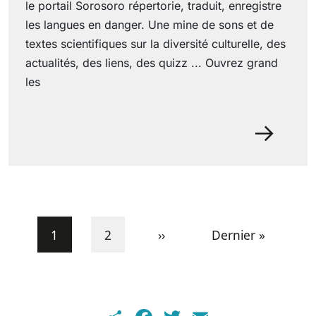
le portail Sorosoro répertorie, traduit, enregistre
les langues en danger. Une mine de sons et de
textes scientifiques sur la diversité culturelle, des
actualités, des liens, des quizz ... Ouvrez grand
les
29 June 2022
Pagination
Current page
Page
Next page
Last page
1
2
››
Dernier »
Share
Facebook
Twitter
Email