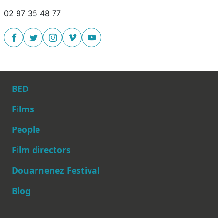
02 97 35 48 77
BED
Films
People
Main navigation
Film directors
Douarnenez Festival
Blog