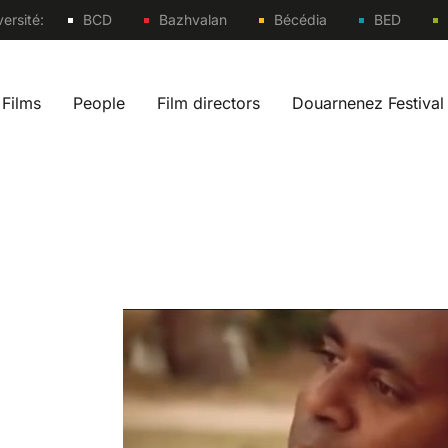
Sites
ersité:
BCD
Bazhvalan
Bécédia
BED
Films
People
Film directors
Douarnenez Festival
 navigation fr