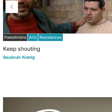
Palestiniens
Arts
Résistances
Keep shouting
Baudouin Koenig