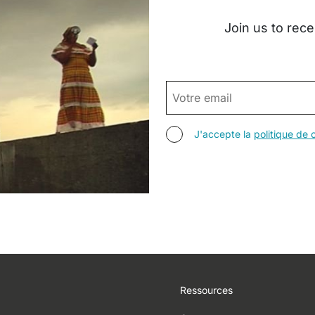
Join us to rece
EMAIL
AGREE TERMS
J'accepte la
politique de c
Footer
Ressources