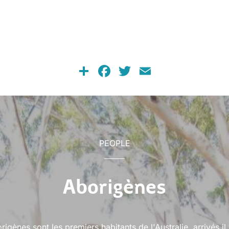
Share
Facebook
Twitter
Email
PEOPLE
Aborigènes
igènes sont les premiers habitants de l'Australie, arrivés il