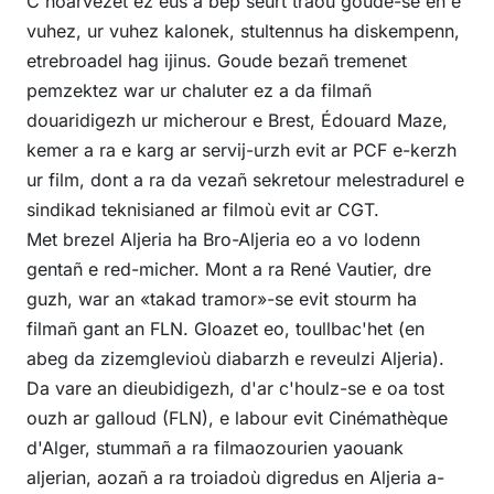
C'hoarvezet ez eus a bep seurt traoù goude-se en e
vuhez, ur vuhez kalonek, stultennus ha diskempenn,
etrebroadel hag ijinus. Goude bezañ tremenet
pemzektez war ur chaluter ez a da filmañ
douaridigezh ur micherour e Brest, Édouard Maze,
kemer a ra e karg ar servij-urzh evit ar PCF e-kerzh
ur film, dont a ra da vezañ sekretour melestradurel e
sindikad teknisianed ar filmoù evit ar CGT.
Met brezel Aljeria ha Bro-Aljeria eo a vo lodenn
gentañ e red-micher. Mont a ra René Vautier, dre
guzh, war an «takad tramor»-se evit stourm ha
filmañ gant an FLN. Gloazet eo, toullbac'het (en
abeg da zizemglevioù diabarzh e reveulzi Aljeria).
Da vare an dieubidigezh, d'ar c'houlz-se e oa tost
ouzh ar galloud (FLN), e labour evit Cinémathèque
d'Alger, stummañ a ra filmaozourien yaouank
aljerian, aozañ a ra troiadoù digredus en Aljeria a-