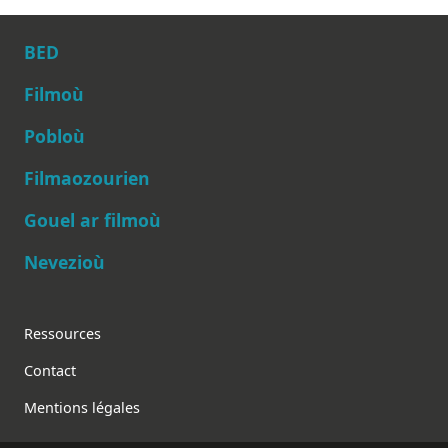
BED
Filmoù
Pobloù
Main navigation
Filmaozourien
Gouel ar filmoù
Nevezioù
Footer
Ressources
Contact
Mentions légales