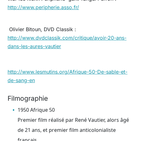
http://www.peripherie.asso.fr/
Olivier Bitoun, DVD Classik :
http://www.dvdclassik.com/critique/avoir-20-ans-
dans-les-aures-vautier
http://www.lesmutins.org/Afrique-50-De-sable-et-
de-sang-en
Filmographie
1950 Afrique 50
Premier film réalisé par René Vautier, alors âgé
de 21 ans, et premier film anticolonialiste
français