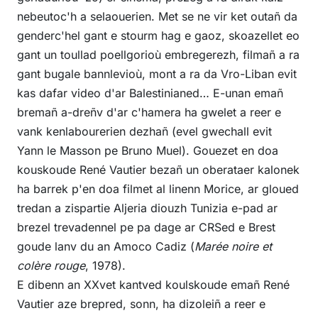
nebeutoc'h a selaouerien. Met se ne vir ket outañ da
genderc'hel gant e stourm hag e gaoz, skoazellet eo
gant un toullad poellgorioù embregerezh, filmañ a ra
gant bugale bannlevioù, mont a ra da Vro-Liban evit
kas dafar video d'ar Balestinianed… E-unan emañ
bremañ a-dreñv d'ar c'hamera ha gwelet a reer e
vank kenlabourerien dezhañ (evel gwechall evit
Yann le Masson pe Bruno Muel). Gouezet en doa
kouskoude René Vautier bezañ un oberataer kalonek
ha barrek p'en doa filmet al linenn Morice, ar gloued
tredan a zispartie Aljeria diouzh Tunizia e-pad ar
brezel trevadennel pe pa dage ar CRSed e Brest
goude lanv du an Amoco Cadiz (
Marée noire et
colère rouge
, 1978).
E dibenn an XXvet kantved koulskoude emañ René
Vautier aze brepred, sonn, ha dizoleiñ a reer e