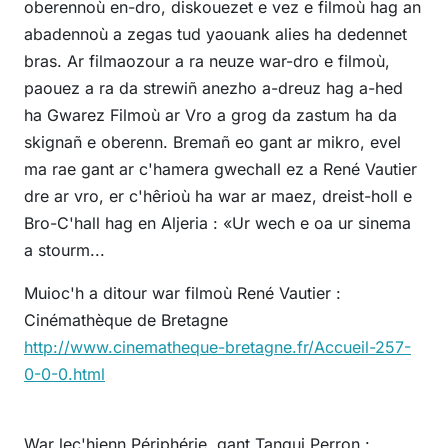
oberennoù en-dro, diskouezet e vez e filmoù hag an
abadennoù a zegas tud yaouank alies ha dedennet
bras. Ar filmaozour a ra neuze war-dro e filmoù,
paouez a ra da strewiñ anezho a-dreuz hag a-hed
ha Gwarez Filmoù ar Vro a grog da zastum ha da
skignañ e oberenn. Bremañ eo gant ar mikro, evel
ma rae gant ar c'hamera gwechall ez a René Vautier
dre ar vro, er c'hêrioù ha war ar maez, dreist-holl e
Bro-C'hall hag en Aljeria : «Ur wech e oa ur sinema
a stourm...
Muioc'h a ditour war filmoù René Vautier :
Cinémathèque de Bretagne
http://www.cinematheque-bretagne.fr/Accueil-257-
0-0-0.html
War lec'hienn Périphérie gant Tangui Perron :