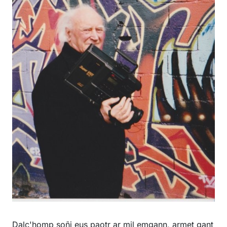
Dalc'homp soñj eus paotr ar mil emgann, armet gant