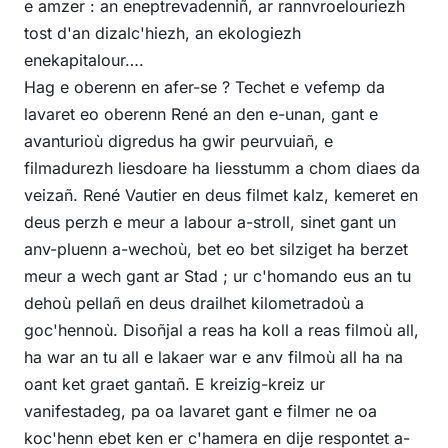
e amzer : an eneptrevadenniñ, ar rannvroelouriezh
tost d'an dizalc'hiezh, an ekologiezh
enekapitalour….
Hag e oberenn en afer-se ? Techet e vefemp da
lavaret eo oberenn René an den e-unan, gant e
avanturioù digredus ha gwir peurvuiañ, e
filmadurezh liesdoare ha liesstumm a chom diaes da
veizañ. René Vautier en deus filmet kalz, kemeret en
deus perzh e meur a labour a-stroll, sinet gant un
anv-pluenn a-wechoù, bet eo bet silziget ha berzet
meur a wech gant ar Stad ; ur c'homando eus an tu
dehoù pellañ en deus drailhet kilometradoù a
goc'hennoù. Disoñjal a reas ha koll a reas filmoù all,
ha war an tu all e lakaer war e anv filmoù all ha na
oant ket graet gantañ. E kreizig-kreiz ur
vanifestadeg, pa oa lavaret gant e filmer ne oa
koc'henn ebet ken er c'hamera en dije respontet a-