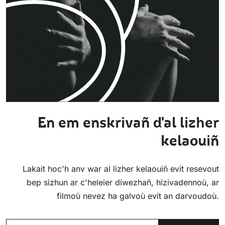
En em enskrivañ d'al lizher
kelaouiñ
Lakait hoc'h anv war al lizher kelaouiñ evit resevout
bep sizhun ar c'heleier diwezhañ, hizivadennoù, ar
filmoù nevez ha galvoù evit an darvoudoù.
POSTEL