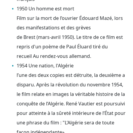
1950 Un homme est mort
Film sur la mort de l’ouvrier Édouard Mazé, lors
des manifestations et des grèves
de Brest (mars-avril 1950). Le titre de ce film est
repris d'un poème de Paul Éluard tiré du
recueil Au rendez-vous allemand.
1954 Une nation, l'Algérie
l’une des deux copies est détruite, la deuxième a
disparu. Après la révolution du novembre 1954,
le film relate en images la véritable histoire de la
conquête de l’Algérie. René Vautier est poursuivi
pour atteinte à la sûreté intérieure de l’État pour
une phrase du film : "L’Algérie sera de toute
façon indépendante»