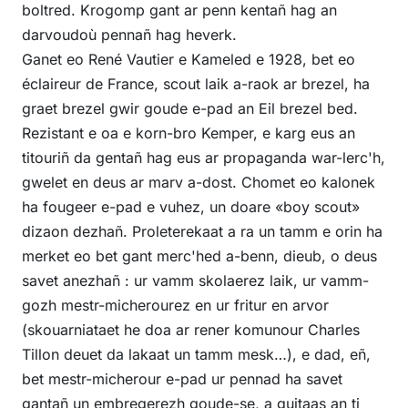
boltred. Krogomp gant ar penn kentañ hag an
darvoudoù pennañ hag heverk.
Ganet eo René Vautier e Kameled e 1928, bet eo
éclaireur de France, scout laik a-raok ar brezel, ha
graet brezel gwir goude e-pad an Eil brezel bed.
Rezistant e oa e korn-bro Kemper, e karg eus an
titouriñ da gentañ hag eus ar propaganda war-lerc'h,
gwelet en deus ar marv a-dost. Chomet eo kalonek
ha fougeer e-pad e vuhez, un doare «boy scout»
dizaon dezhañ. Proleterekaat a ra un tamm e orin ha
merket eo bet gant merc'hed a-benn, dieub, o deus
savet anezhañ : ur vamm skolaerez laik, ur vamm-
gozh mestr-micherourez en ur fritur en arvor
(skouarniataet he doa ar rener komunour Charles
Tillon deuet da lakaat un tamm mesk…), e dad, eñ,
bet mestr-micherour e-pad ur pennad ha savet
gantañ un embregerezh goude-se, a guitaas an ti