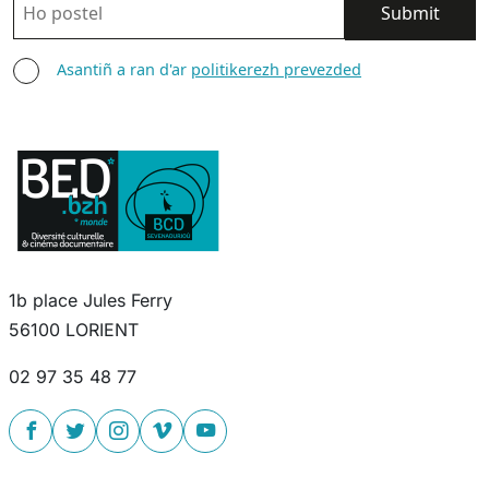
ASANTIÑ
Asantiñ a ran d'ar
politikerezh prevezded
1b place Jules Ferry
56100 LORIENT
02 97 35 48 77