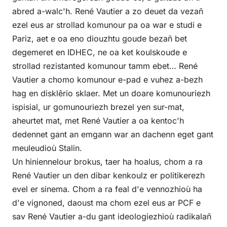
abred a-walc'h. René Vautier a zo deuet da vezañ
ezel eus ar strollad komunour pa oa war e studi e
Pariz, aet e oa eno diouzhtu goude bezañ bet
degemeret en IDHEC, ne oa ket koulskoude e
strollad rezistanted komunour tamm ebet… René
Vautier a chomo komunour e-pad e vuhez a-bezh
hag en disklêrio sklaer. Met un doare komunouriezh
ispisial, ur gomunouriezh brezel yen sur-mat,
aheurtet mat, met René Vautier a oa kentoc'h
dedennet gant an emgann war an dachenn eget gant
meuleudioù Stalin.
Un hiniennelour brokus, taer ha hoalus, chom a ra
René Vautier un den dibar kenkoulz er politikerezh
evel er sinema. Chom a ra feal d'e vennozhioù ha
d'e vignoned, daoust ma chom ezel eus ar PCF e
sav René Vautier a-du gant ideologiezhioù radikalañ