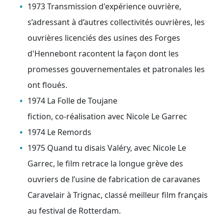
1973 Transmission d'expérience ouvrière,
s’adressant à d’autres collectivités ouvrières, les
ouvrières licenciés des usines des Forges
d'Hennebont racontent la façon dont les
promesses gouvernementales et patronales les
ont floués.
1974 La Folle de Toujane
fiction, co-réalisation avec Nicole Le Garrec
1974 Le Remords
1975 Quand tu disais Valéry, avec Nicole Le
Garrec, le film retrace la longue grève des
ouvriers de l’usine de fabrication de caravanes
Caravelair à Trignac, classé meilleur film français
au festival de Rotterdam.