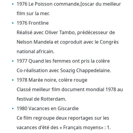
1976 Le Poisson commande,[oscar du meilleur
film sur la mer.
1976 Frontline
Réalisé avec Oliver Tambo, prédécesseur de
Nelson Mandela et coproduit avec le Congrès
national africain.
1977 Quand les femmes ont pris la colère
Co-réalisation avec Soazig Chappedelaine.
1978 Marée noire, colère rouge
Classé meilleur film document mondial 1978 au
festival de Rotterdam.
1980 Vacances en Giscardie
Ce film regroupe deux reportages sur les
vacances d'été des « Français moyens» : 1.