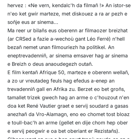
hervez : «Ne vern, kendalc'h da filmañ !» An istor-se
n'eo ket gwir marteze, met diskouez a ra ar pezh e
soñje eus ar sinema...
Ma reer ur bilañs eus oberenn ar filmaozer breizhat
(ar CRSed a fazie a-wechoù gant Léo Ferré) n'hell
bezañ nemet unan filmouriezh ha politikel. An
eneptrevadenniñ, ar sinema emsaver hag ar sinema
e Breizh o deus anaoudegezh outañ.
E film kentañ Afrique 50, marteze e oberenn wellañ,
a zo ur vreutadeg feuls hag efedus a-enep an
trevadenniñ gall en Afrika zu. Berzet eo bet groñs,
tamallet trizek gwech hag an arme o c'houzout n'en
doa ket René Vautier graet e servij soudard a gasas
anezhañ da Vro-Alamagn, eno eo chomet tost bloaz
e toull-bac'h an arme (gellet en dije chom hep ober
e servij peogwir e oa bet oberiant er Rezistañs).