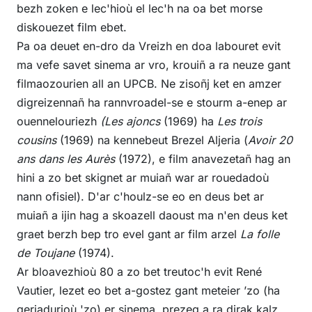
bezh zoken e lec'hioù el lec'h na oa bet morse
diskouezet film ebet.
Pa oa deuet en-dro da Vreizh en doa labouret evit
ma vefe savet sinema ar vro, krouiñ a ra neuze gant
filmaozourien all an UPCB. Ne zisoñj ket en amzer
digreizennañ ha rannvroadel-se e stourm a-enep ar
ouennelouriezh
(Les ajoncs
(1969) ha
Les trois
cousins
(1969) na kennebeut Brezel Aljeria (
Avoir 20
ans dans les Aurès
(1972), e film anavezetañ hag an
hini a zo bet skignet ar muiañ war ar rouedadoù
nann ofisiel). D'ar c'houlz-se eo en deus bet ar
muiañ a ijin hag a skoazell daoust ma n'en deus ket
graet berzh bep tro evel gant ar film arzel
La folle
de Toujane
(1974).
Ar bloavezhioù 80 a zo bet treutoc'h evit René
Vautier, lezet eo bet a-gostez gant meteier ’zo (ha
geriadurioù 'zo) er sinema, prezeg a ra dirak kalz