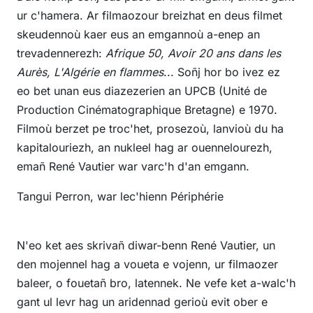
ur c'hamera. Ar filmaozour breizhat en deus filmet
skeudennoù kaer eus an emgannoù a-enep an
trevadennerezh:
Afrique 50, Avoir 20 ans dans les
Aurès, L'Algérie en flammes
... Soñj hor bo ivez ez
eo bet unan eus diazezerien an UPCB (Unité de
Production Cinématographique Bretagne) e 1970.
Filmoù berzet pe troc'het, prosezoù, lanvioù du ha
kapitalouriezh, an nukleel hag ar ouennelourezh,
emañ René Vautier war varc'h d'an emgann.
Tangui Perron, war lec'hienn Périphérie
N'eo ket aes skrivañ diwar-benn René Vautier, un
den mojennel hag a voueta e vojenn, ur filmaozer
baleer, o fouetañ bro, latennek. Ne vefe ket a-walc'h
gant ul levr hag un aridennad gerioù evit ober e