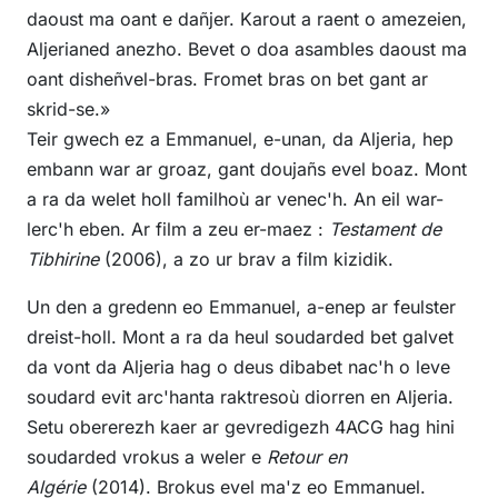
daoust ma oant e dañjer. Karout a raent o amezeien,
Aljerianed anezho. Bevet o doa asambles daoust ma
oant disheñvel-bras. Fromet bras on bet gant ar
skrid-se.»
Teir gwech ez a Emmanuel, e-unan, da Aljeria, hep
embann war ar groaz, gant doujañs evel boaz. Mont
a ra da welet holl familhoù ar venec'h. An eil war-
lerc'h eben. Ar film a zeu er-maez :
Testament de
Tibhirine
(2006), a zo ur brav a film kizidik.
Un den a gredenn eo Emmanuel, a-enep ar feulster
dreist-holl. Mont a ra da heul soudarded bet galvet
da vont da Aljeria hag o deus dibabet nac'h o leve
soudard evit arc'hanta raktresoù diorren en Aljeria.
Setu obererezh kaer ar gevredigezh 4ACG hag hini
soudarded vrokus a weler e
Retour en
Algérie
(2014). Brokus evel ma'z eo Emmanuel.