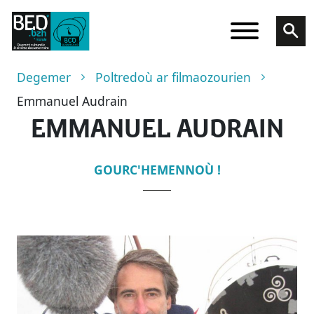
Skip to main content
Breadcrumb
Degemer
Poltredoù ar filmaozourien
Emmanuel Audrain
EMMANUEL AUDRAIN
GOURC'HEMENNOÙ !