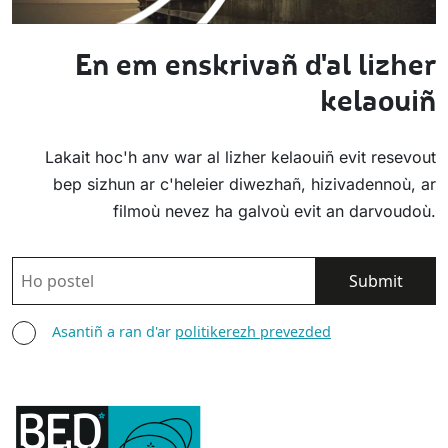
En em enskrivañ d'al lizher
kelaouiñ
Lakait hoc'h anv war al lizher kelaouiñ evit resevout
bep sizhun ar c'heleier diwezhañ, hizivadennoù, ar
filmoù nevez ha galvoù evit an darvoudoù.
POSTEL
ASANTIÑ
Asantiñ a ran d'ar
politikerezh prevezded