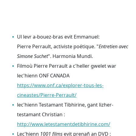
Ul levr a-bouez-bras evit Emmanuel:
Pierre Perrault, activiste poétique. "
Entretien avec
Simone Suchet
". Harmonia Mundi.
Filmoù Pierre Perrault a c'heller gwelet war
lec'hienn ONF CANADA
https://www.onf.ca/explorer-tous-les-
cineastes/Pierre-Perrault/
lec'hienn Testamant Tibhirine, gant lizher-
testamant Christian :
http://www.letestamentdetibhirine.com/
Lec'hienn
1001 films
evit prenañ an DVD :