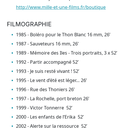
http://www.mille-et-une-films.fr/boutique
FILMOGRAPHIE
1985 - Boléro pour le Thon Blanc 16 mm, 26’
1987 - Sauveteurs 16 mm, 26’
1989 - Mémoire des Iles - Trois portraits, 3 x 52’
1992 - Partir accompagné 52’
1993 - Je suis resté vivant ! 52’
1995 - Le vent d’été est léger… 26’
1996 - Rue des Thoniers 26’
1997 - La Rochelle, port breton 26’
1999 - Victor Tonnerre 52’
2000 - Les enfants de l’Erika 52’
2002 - Alerte sur la ressource 52’