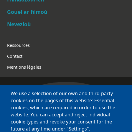
Gouel ar filmoù
Nevezioù
Footer
Ressources
Contact
Mentions légales
We use a selection of our own and third-party
Bretagne Culture Diversité
cookies on the pages of this website: Essential
des sites variés !
cookies, which are required in order to use the
website. You can accept and reject individual
Sites
BCD
cookie types and revoke your consent for the
Bazhvalan
future at any time under "Settings".
Bécédia