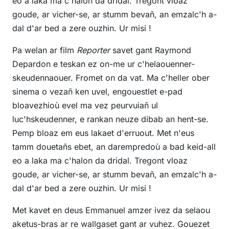
eo a laka ma c'halon da dridal. Tregont vloaz
goude, ar vicher-se, ar stumm bevañ, an emzalc'h a-
dal d'ar bed a zere ouzhin. Ur misi !
Pa welan ar film
Reporter
savet gant Raymond
Depardon e teskan ez on-me ur c'helaouenner-
skeudennaouer. Fromet on da vat. Ma c'heller ober
sinema o vezañ ken uvel, engouestlet e-pad
bloavezhioù evel ma vez peurvuiañ ul
luc'hskeudenner, e rankan neuze dibab an hent-se.
Pemp bloaz em eus lakaet d'erruout. Met n'eus
tamm douetañs ebet, an darempredoù a bad keid-all
eo a laka ma c'halon da dridal. Tregont vloaz
goude, ar vicher-se, ar stumm bevañ, an emzalc'h a-
dal d'ar bed a zere ouzhin. Ur misi !
Met kavet en deus Emmanuel amzer ivez da selaou
aketus-bras ar re wallgaset gant ar vuhez. Gouezet