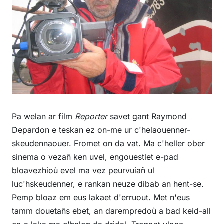
Pa welan ar film
Reporter
savet gant Raymond
Depardon e teskan ez on-me ur c'helaouenner-
skeudennaouer. Fromet on da vat. Ma c'heller ober
sinema o vezañ ken uvel, engouestlet e-pad
bloavezhioù evel ma vez peurvuiañ ul
luc'hskeudenner, e rankan neuze dibab an hent-se.
Pemp bloaz em eus lakaet d'erruout. Met n'eus
tamm douetañs ebet, an darempredoù a bad keid-all