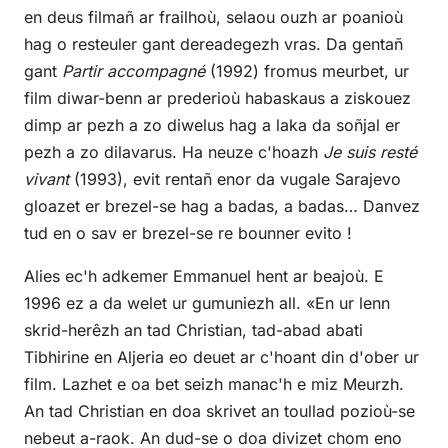
en deus filmañ ar frailhoù, selaou ouzh ar poanioù
hag o resteuler gant dereadegezh vras. Da gentañ
gant
Partir accompagné
(1992) fromus meurbet, ur
film diwar-benn ar prederioù habaskaus a ziskouez
dimp ar pezh a zo diwelus hag a laka da soñjal er
pezh a zo dilavarus. Ha neuze c'hoazh
Je suis resté
vivant
(1993), evit rentañ enor da vugale Sarajevo
gloazet er brezel-se hag a badas, a badas… Danvez
tud en o sav er brezel-se re bounner evito !
Alies ec'h adkemer Emmanuel hent ar beajoù. E
1996 ez a da welet ur gumuniezh all. «En ur lenn
skrid-herêzh an tad Christian, tad-abad abati
Tibhirine en Aljeria eo deuet ar c'hoant din d'ober ur
film. Lazhet e oa bet seizh manac'h e miz Meurzh.
An tad Christian en doa skrivet an toullad pozioù-se
nebeut a-raok. An dud-se o doa divizet chom eno