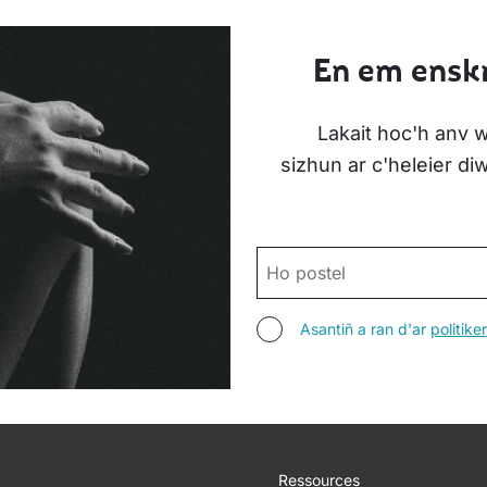
En em enskr
Lakait hoc'h anv w
sizhun ar c'heleier d
POSTEL
ASANTIÑ
Asantiñ a ran d'ar
politik
Footer
Ressources