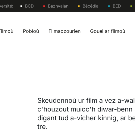
Sites
ersité:
BCD
Bazhvalan
Bécédia
BED
Filmoù
Pobloù
Filmaozourien
Gouel ar filmoù
 navigation br
Skeudennoù ur film a vez a-wal
c'houzout muioc'h diwar-benn a
digant tud a-vicher kinnig, ar 
tre.