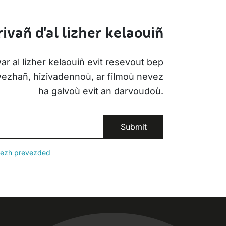
ivañ d'al lizher kelaouiñ
ar al lizher kelaouiñ evit resevout bep
iwezhañ, hizivadennoù, ar filmoù nevez
ha galvoù evit an darvoudoù.
erezh prevezded