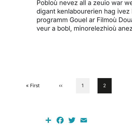
Pobloù nevez all a zeuio war w
digant kenlabourerien hag ivez
programm Gouel ar Filmoù Doua
veur a bobl, minorelezhioù ane
First page
Previous page
Pajenn
Current pag
« First
‹‹
1
2
Share
Facebook
Twitter
Email