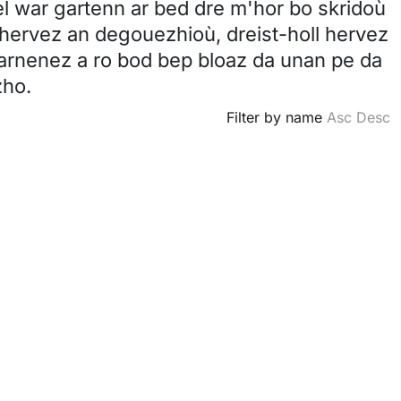
el war gartenn ar bed dre m'hor bo skridoù
 hervez an degouezhioù, dreist-holl hervez
rnenez a ro bod bep bloaz da unan pe da
zho.
Filter by name
Asc
Desc
e