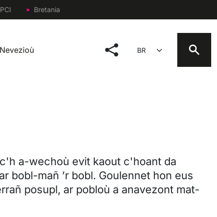
PCI
Bretania
social menu
Select your language
Nevezioù
c'h a-wechoù evit kaout c'hoant da
r bobl-mañ ’r bobl. Goulennet hon eus
berrañ posupl, ar pobloù a anavezont mat-