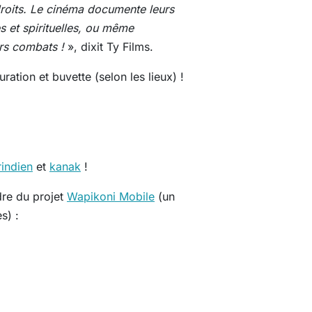
 droits. Le cinéma documente leurs
s et spirituelles, ou même
urs combats !
», dixit Ty Films.
tion et buvette (selon les lieux) !
indien
et
kanak
!
dre du projet
Wapikoni Mobile
(un
s) :