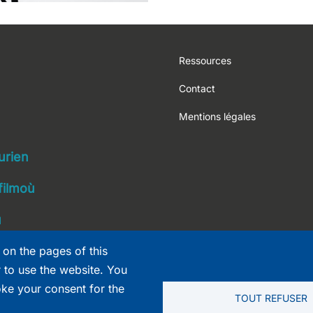
Footer
Ressources
Contact
Mentions légales
navigation
urien
filmoù
ù
 on the pages of this
r to use the website. You
oke your consent for the
TOUT REFUSER