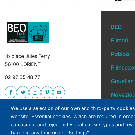
BED
Filmoù
Pobloù
1b place Jules Ferry
Main 
56100 LORIENT
Filmaozo
02 97 35 48 77
Gouel ar 
Nevezio
We use a selection of our own and third-party cookies
website: Essential cookies, which are required in orde
can accept and reject individual cookie types and rev
future at any time under "Settings".