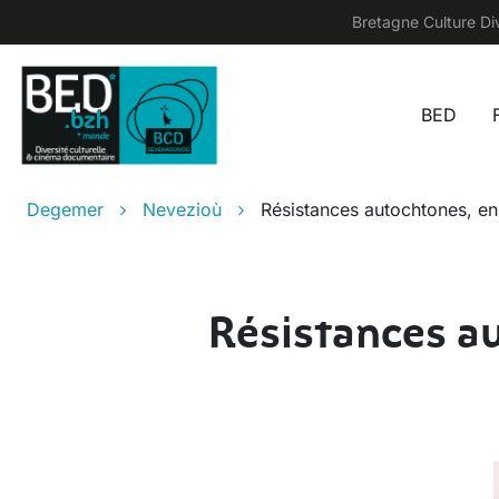
Skip to main content
Bretagne Culture Div
BED
Main
Breadcrumb
Degemer
Nevezioù
Résistances autochtones, e
Résistances a