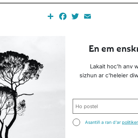
Share
Facebook
Twitter
Email
En em enskr
Lakait hoc'h anv w
sizhun ar c'heleier d
POSTEL
ASANTIÑ
Asantiñ a ran d'ar
politik