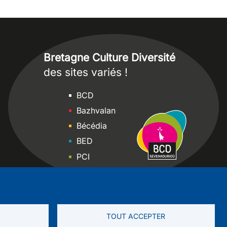
Bretagne Culture Diversité
des sites variés !
Sites
BCD
Bazhvalan
Bécédia
BED
PCI
Bretania
TOUT ACCEPTER