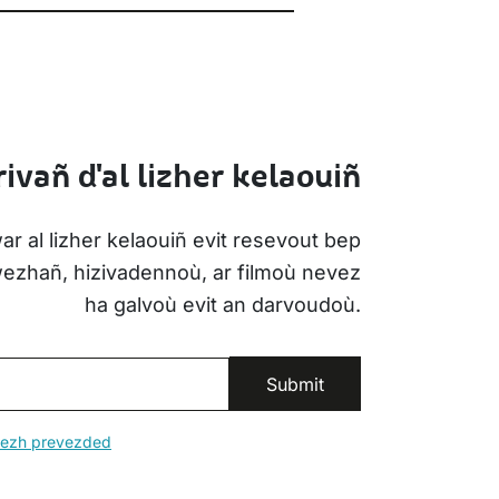
ivañ d'al lizher kelaouiñ
ar al lizher kelaouiñ evit resevout bep
iwezhañ, hizivadennoù, ar filmoù nevez
ha galvoù evit an darvoudoù.
erezh prevezded