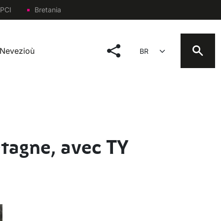
PCI
Bretania
social menu
Select your language
Nevezioù
tagne, avec TY