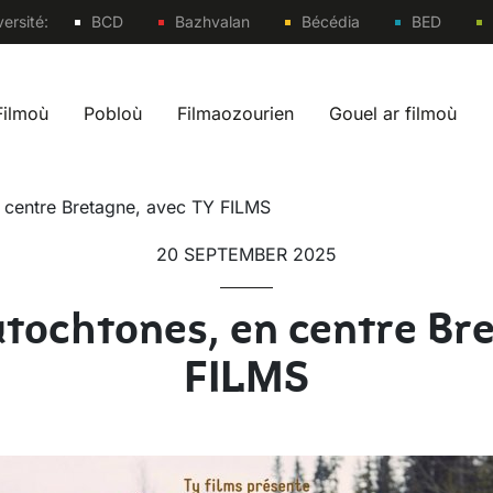
Sites
ersité:
BCD
Bazhvalan
Bécédia
BED
Filmoù
Pobloù
Filmaozourien
Gouel ar filmoù
 navigation br
n centre Bretagne, avec TY FILMS
20 SEPTEMBER 2025
utochtones, en centre Bre
FILMS