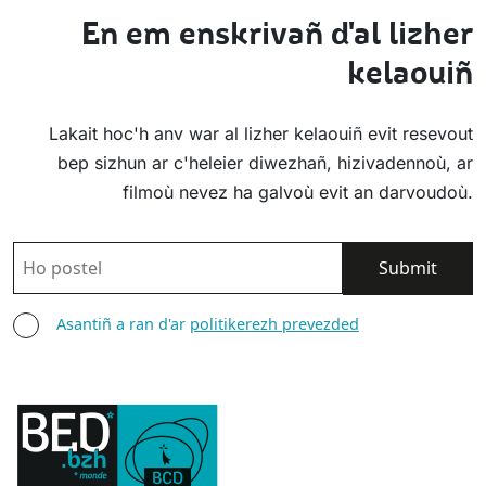
En em enskrivañ d'al lizher
kelaouiñ
Lakait hoc'h anv war al lizher kelaouiñ evit resevout
bep sizhun ar c'heleier diwezhañ, hizivadennoù, ar
filmoù nevez ha galvoù evit an darvoudoù.
POSTEL
ASANTIÑ
Asantiñ a ran d'ar
politikerezh prevezded