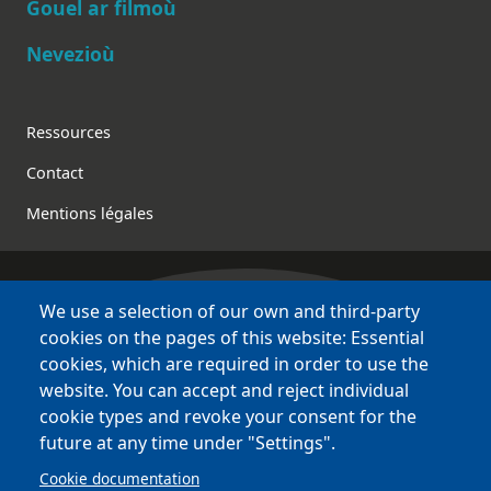
Gouel ar filmoù
Nevezioù
Footer
Ressources
Contact
Mentions légales
We use a selection of our own and third-party
Bretagne Culture Diversité
cookies on the pages of this website: Essential
des sites variés !
cookies, which are required in order to use the
website. You can accept and reject individual
Sites
BCD
cookie types and revoke your consent for the
Bazhvalan
future at any time under "Settings".
Bécédia
Cookie documentation
BED