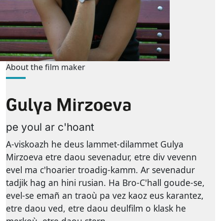
About the film maker
Gulya Mirzoeva
pe youl ar c'hoant
A-viskoazh he deus lammet-dilammet Gulya
Mirzoeva etre daou sevenadur, etre div vevenn
evel ma c'hoarier troadig-kamm. Ar sevenadur
tadjik hag an hini rusian. Ha Bro-C'hall goude-se,
evel-se emañ an traoù pa vez kaoz eus karantez,
etre daou ved, etre daou deulfilm o klask he
merkoù, etre daou stern