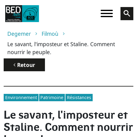
Skip to main content
Breadcrumb
Degemer
Filmoù
Le savant, l'imposteur et Staline. Comment
nourrir le peuple.
Retour
Environnement
Patrimoine
Résistances
Le savant, l'imposteur et
Staline. Comment nourrir