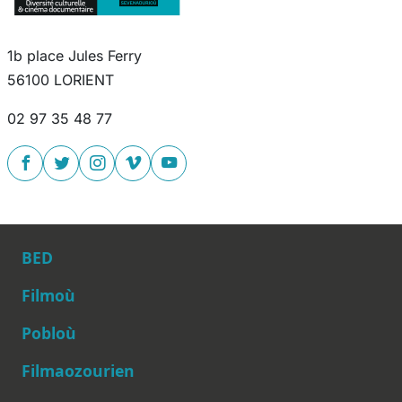
1b place Jules Ferry
56100 LORIENT
02 97 35 48 77
BED
Filmoù
Pobloù
Main navigation
Filmaozourien