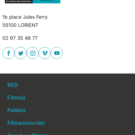
1b place Jules Ferry
56100 LORIENT
02 97 35 48 77
BED
Filmoù
Pobloù
Main navigation
Filmaozourien