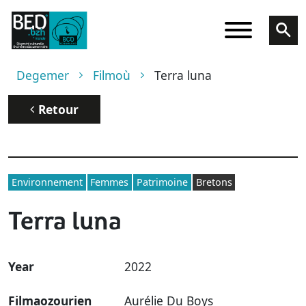
Skip to main content
Breadcrumb
Degemer
Filmoù
Terra luna
Retour
Environnement
Femmes
Patrimoine
Bretons
Terra luna
Year
2022
Filmaozourien
Aurélie Du Boys