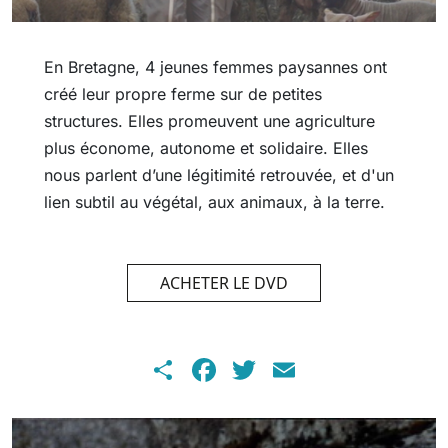
En Bretagne, 4 jeunes femmes paysannes ont
créé leur propre ferme sur de petites
structures. Elles promeuvent une agriculture
plus économe, autonome et solidaire. Elles
nous parlent d’une légitimité retrouvée, et d'un
lien subtil au végétal, aux animaux, à la terre.
ACHETER LE DVD
Share
Facebook
Twitter
Email