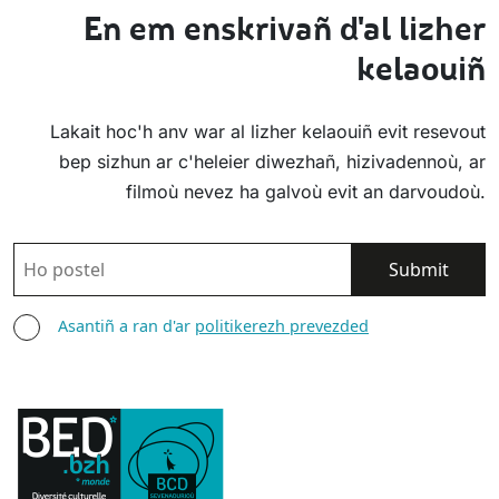
En em enskrivañ d'al lizher
kelaouiñ
Lakait hoc'h anv war al lizher kelaouiñ evit resevout
bep sizhun ar c'heleier diwezhañ, hizivadennoù, ar
filmoù nevez ha galvoù evit an darvoudoù.
POSTEL
ASANTIÑ
Asantiñ a ran d'ar
politikerezh prevezded