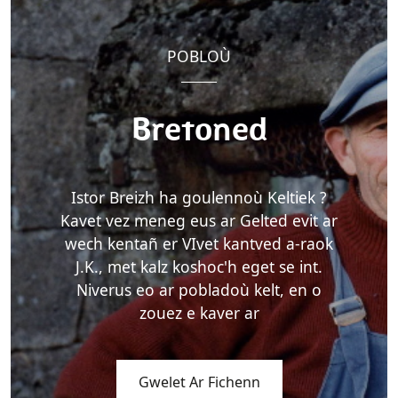
POBLOÙ
Bretoned
Istor Breizh ha goulennoù Keltiek ?
Kavet vez meneg eus ar Gelted evit ar
wech kentañ er VIvet kantved a-raok
J.K., met kalz koshoc'h eget se int.
Niverus eo ar pobladoù kelt, en o
zouez e kaver ar
Gwelet Ar Fichenn