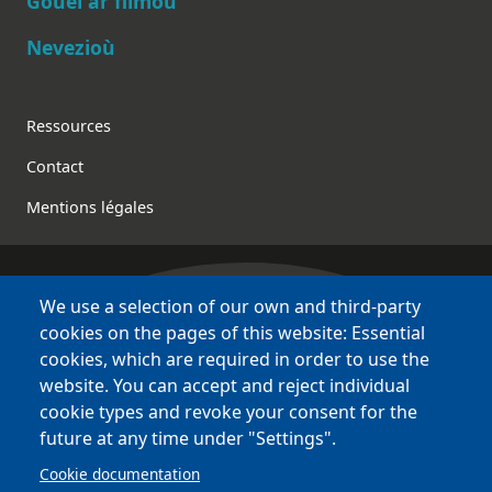
Gouel ar filmoù
Nevezioù
Footer
Ressources
Contact
Mentions légales
We use a selection of our own and third-party
Bretagne Culture Diversité
cookies on the pages of this website: Essential
des sites variés !
cookies, which are required in order to use the
website. You can accept and reject individual
Sites
BCD
cookie types and revoke your consent for the
Bazhvalan
future at any time under "Settings".
Bécédia
Cookie documentation
BED