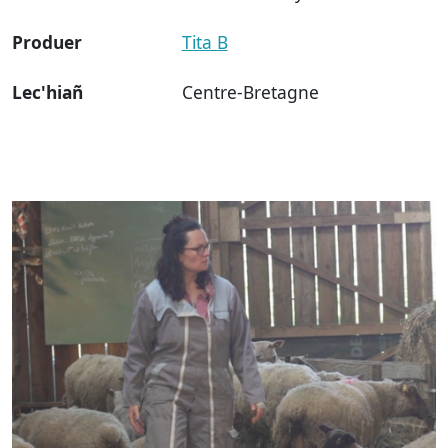
Produer
Tita B
Lec'hiañ
Centre-Bretagne