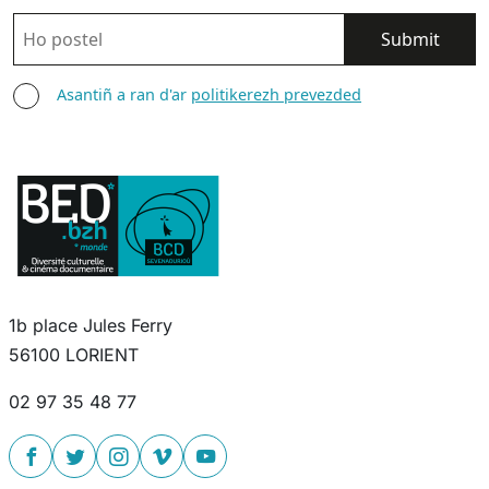
POSTEL
ASANTIÑ
Asantiñ a ran d'ar
politikerezh prevezded
1b place Jules Ferry
56100 LORIENT
02 97 35 48 77