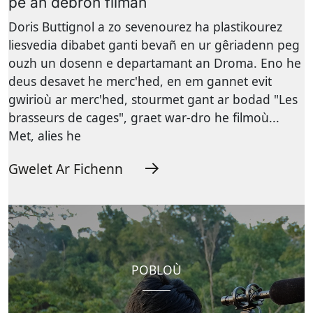
pe an debron filmañ
Doris Buttignol a zo sevenourez ha plastikourez
liesvedia dibabet ganti bevañ en ur gêriadenn peg
ouzh un dosenn e departamant an Droma. Eno he
deus desavet he merc'hed, en em gannet evit
gwirioù ar merc'hed, stourmet gant ar bodad "Les
brasseurs de cages", graet war-dro he filmoù...
Met, alies he
Gwelet Ar Fichenn
POBLOÙ