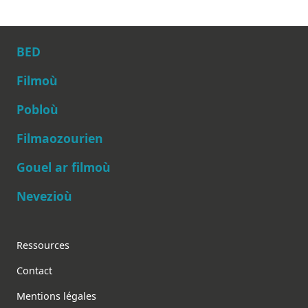
BED
Filmoù
Pobloù
Main navigation
Filmaozourien
Gouel ar filmoù
Nevezioù
Footer
Ressources
Contact
Mentions légales