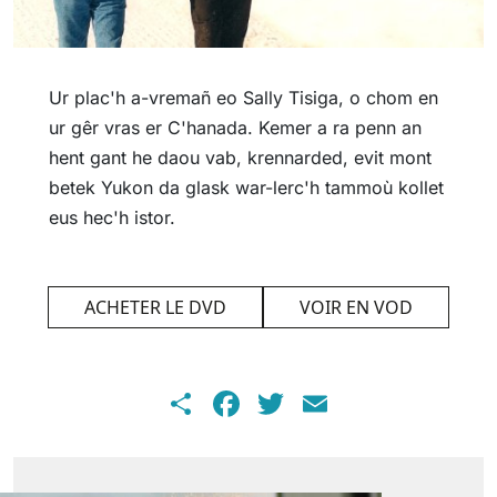
Ur plac'h a-vremañ eo Sally Tisiga, o chom en
ur gêr vras er C'hanada. Kemer a ra penn an
hent gant he daou vab, krennarded, evit mont
betek Yukon da glask war-lerc'h tammoù kollet
eus hec'h istor.
ACHETER LE DVD
VOIR EN VOD
Share
Facebook
Twitter
Email