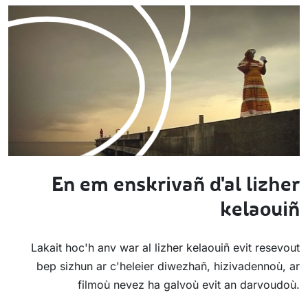
En em enskrivañ d'al lizher
kelaouiñ
Lakait hoc'h anv war al lizher kelaouiñ evit resevout
bep sizhun ar c'heleier diwezhañ, hizivadennoù, ar
filmoù nevez ha galvoù evit an darvoudoù.