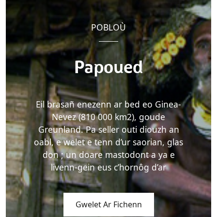
POBLOÙ
Papoued
Eil brasañ enezenn ar bed eo Ginea-
Nevez (810 000 km2), goude
Greunland. Pa seller outi diouzh an
oabl, e welet e tenn d’ur saorian, glas
don ; un doare mastodont a ya e
livenn-gein eus c’hornôg d’ar
Gwelet Ar Fichenn