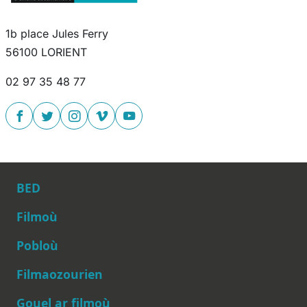
1b place Jules Ferry
56100 LORIENT
02 97 35 48 77
BED
Filmoù
Pobloù
Main navigation
Filmaozourien
Gouel ar filmoù