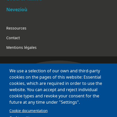
Nevezioù
Footer
Ressources
Contact
Mentions légales
We use a selection of our own and third-party
Bretagne Culture Diversité
cookies on the pages of this website: Essential
des sites variés !
cookies, which are required in order to use the
website. You can accept and reject individual
Sites
BCD
cookie types and revoke your consent for the
Bazhvalan
future at any time under "Settings".
Bécédia
Cookie documentation
BED