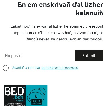
En em enskrivañ d'al lizher
kelaouiñ
Lakait hoc'h anv war al lizher kelaouiñ evit resevout
bep sizhun ar c'heleier diwezhañ, hizivadennoù, ar
filmoù nevez ha galvoù evit an darvoudoù.
POSTEL
ASANTIÑ
Asantiñ a ran d'ar
politikerezh prevezded