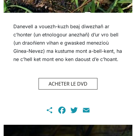
Danevell a vouezh-kuzh beaj diwezhañ ar
c’honter (un etnologour anezhañ) d’ur vro bell
(un draoñienn vihan e gwasked menezioù
Ginea-Nevez) ma kustume mont a-bell-kent, ha
ne c’hell ket mont eno ken daoust d’e c’hoant.
ACHETER LE DVD
Share
Facebook
Twitter
Email