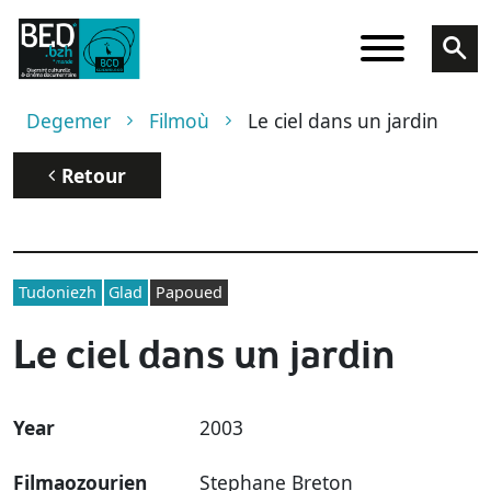
Skip to main content
Breadcrumb
Degemer
Filmoù
Le ciel dans un jardin
Retour
Tudoniezh
Glad
Papoued
Le ciel dans un jardin
Year
2003
Filmaozourien
Stephane Breton