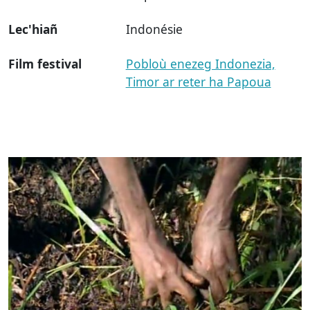
Lec'hiañ
Indonésie
Film festival
Pobloù enezeg Indonezia,
Timor ar reter ha Papoua