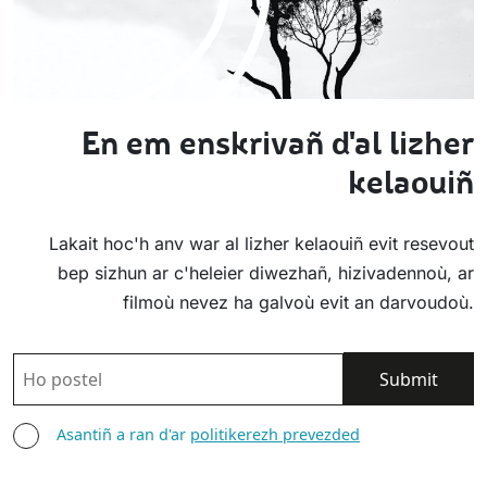
En em enskrivañ d'al lizher
kelaouiñ
Lakait hoc'h anv war al lizher kelaouiñ evit resevout
bep sizhun ar c'heleier diwezhañ, hizivadennoù, ar
filmoù nevez ha galvoù evit an darvoudoù.
POSTEL
ASANTIÑ
Asantiñ a ran d'ar
politikerezh prevezded