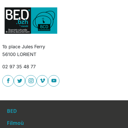
1b place Jules Ferry
56100 LORIENT
02 97 35 48 77
BED
Filmoù