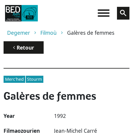
Skip to main content
Breadcrumb
Degemer
Filmoù
Galères de femmes
Retour
Merc'hed
Stourm
Galères de femmes
Year
1992
Filmaozourien
Jean-Michel Carré