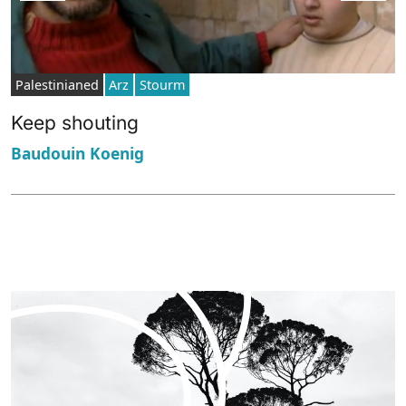
Palestinianed
Arz
Stourm
Keep shouting
Baudouin Koenig