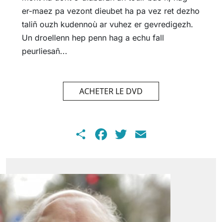
er-maez pa vezont dieubet ha pa vez ret dezho
taliñ ouzh kudennoù ar vuhez er gevredigezh.
Un droellenn hep penn hag a echu fall
peurliesañ...
ACHETER LE DVD
Share
Facebook
Twitter
Email