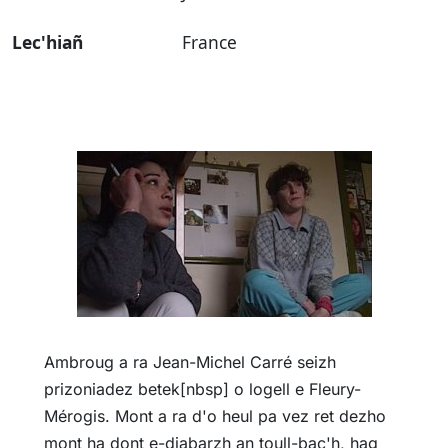
Lec'hiañ
France
Ambroug a ra Jean-Michel Carré seizh
prizoniadez betek[nbsp] o logell e Fleury-
Mérogis. Mont a ra d'o heul pa vez ret dezho
mont ha dont e-diabarzh an toull-bac'h, hag