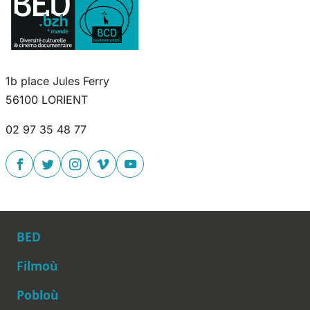
1b place Jules Ferry
56100 LORIENT
02 97 35 48 77
BED
Filmoù
Pobloù