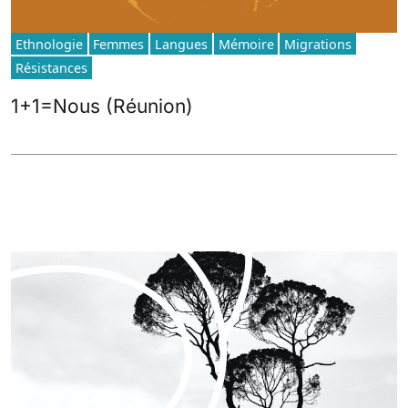
Ethnologie
Femmes
Langues
Mémoire
Migrations
Résistances
1+1=Nous (Réunion)