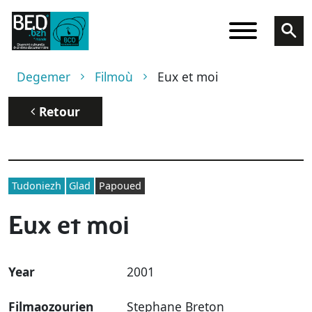
Skip to main content
Breadcrumb
Degemer
Filmoù
Eux et moi
Retour
Tudoniezh
Glad
Papoued
Eux et moi
Year
2001
Filmaozourien
Stephane Breton