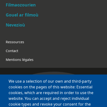
Main navigation
Filmaozourien
Gouel ar filmoù
Nevezioù
Footer
Ressources
Contact
Mentions légales
We use a selection of our own and third-party
Bretagne Culture Diversité
cookies on the pages of this website: Essential
des sites variés !
cookies, which are required in order to use the
website. You can accept and reject individual
Sites
BCD
cookie types and revoke your consent for the
Bazhvalan