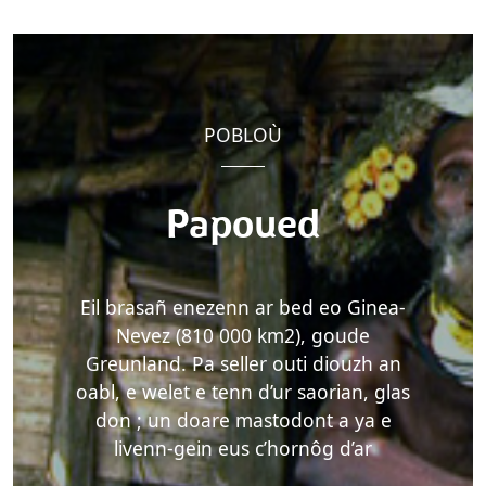
POBLOÙ
Papoued
Eil brasañ enezenn ar bed eo Ginea-
Nevez (810 000 km2), goude
Greunland. Pa seller outi diouzh an
oabl, e welet e tenn d’ur saorian, glas
don ; un doare mastodont a ya e
livenn-gein eus c’hornôg d’ar