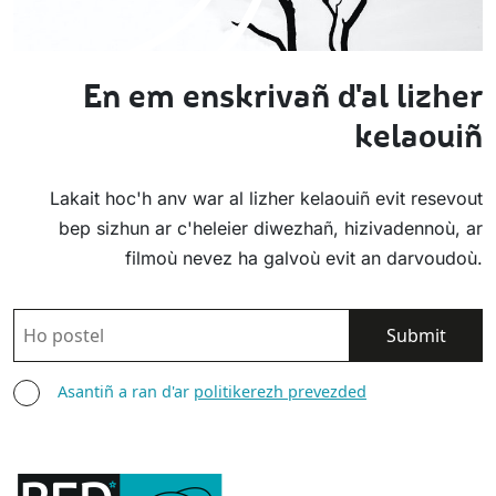
En em enskrivañ d'al lizher
kelaouiñ
Lakait hoc'h anv war al lizher kelaouiñ evit resevout
bep sizhun ar c'heleier diwezhañ, hizivadennoù, ar
filmoù nevez ha galvoù evit an darvoudoù.
POSTEL
ASANTIÑ
Asantiñ a ran d'ar
politikerezh prevezded