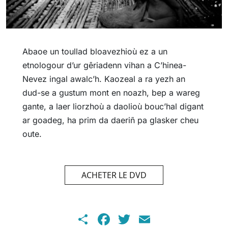
Abaoe un toullad bloavezhioù ez a un
etnologour d’ur gêriadenn vihan a C’hinea-
Nevez ingal awalc’h. Kaozeal a ra yezh an
dud-se a gustum mont en noazh, bep a wareg
gante, a laer liorzhoù a daolioù bouc’hal digant
ar goadeg, ha prim da daeriñ pa glasker cheu
oute.
ACHETER LE DVD
Share
Facebook
Twitter
Email