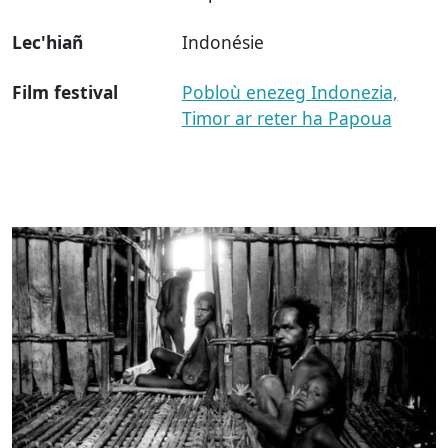
Lec'hiañ
Indonésie
Film festival
Pobloù enezeg Indonezia,
Timor ar reter ha Papoua