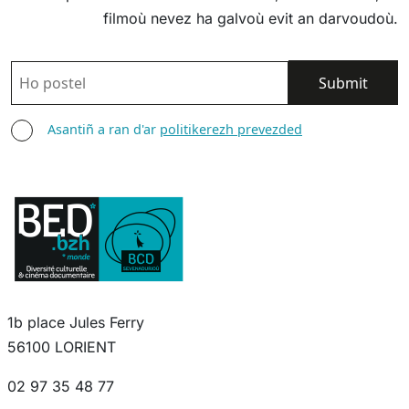
filmoù nevez ha galvoù evit an darvoudoù.
POSTEL
ASANTIÑ
Asantiñ a ran d'ar
politikerezh prevezded
1b place Jules Ferry
56100 LORIENT
02 97 35 48 77