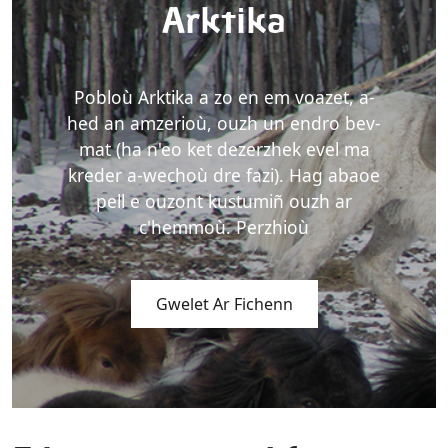
Arktika
Pobloù Arktika a zo en em voazet, a-
hed an amzerioù, ouzh un endro bev-
mat (ha n'eo ket dezerzhek evel ma
kreder a-wechoù dre fazi). Hag abaoe
pell e ouzont kustumiñ ouzh ar
c'hemmoù. Perzhioù
Gwelet Ar Fichenn