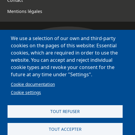
Contact
Mentions légales
We use a selection of our own and third-party
Bretagne Culture Diversité
cookies on the pages of this website: Essential
des sites variés !
cookies, which are required in order to use the
website. You can accept and reject individual
Sites
BCD
cookie types and revoke your consent for the
Bazhvalan
future at any time under "Settings".
Bécédia
Cookie documentation
BED
Cookie settings
PCI
Bretania
TOUT REFUSER
TOUT ACCEPTER
site réalisé par
Astraga