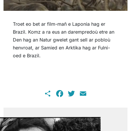
Troet eo bet ar film-mañ e Laponia hag er
Brazil. Komz a ra eus an darempredoù etre an
Den hag an Natur gwelet gant sell ar pobloù
henvroat, ar Samied en Arktika hag ar Fulni-
oed e Brazil.
Share
Facebook
Twitter
Email