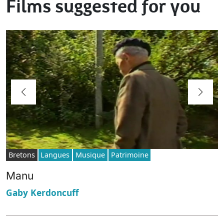
Films suggested for you
Bretons
Langues
Musique
Patrimoine
Manu
Gaby Kerdoncuff