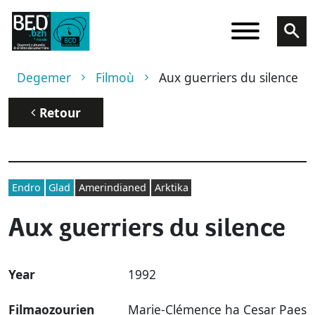
Skip to main content
Breadcrumb
Degemer
Filmoù
Aux guerriers du silence
Retour
Endro
Glad
Amerindianed
Arktika
Aux guerriers du silence
Year
1992
Filmaozourien
Marie-Clémence ha Cesar Paes