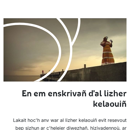
En em enskrivañ d'al lizher
kelaouiñ
Lakait hoc'h anv war al lizher kelaouiñ evit resevout
bep sizhun ar c'heleier diwezhañ, hizivadennoù, ar