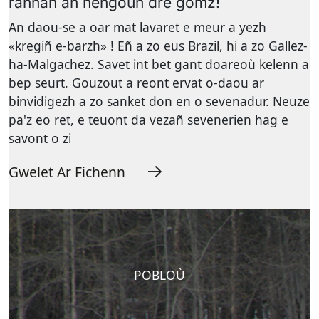
rannañ an hengoun dre gomz!
An daou-se a oar mat lavaret e meur a yezh
«kregiñ e-barzh» ! Eñ a zo eus Brazil, hi a zo Gallez-
ha-Malgachez. Savet int bet gant doareoù kelenn a
bep seurt. Gouzout a reont ervat o-daou ar
binvidigezh a zo sanket don en o sevenadur. Neuze
pa'z eo ret, e teuont da vezañ sevenerien hag e
savont o zi
Gwelet Ar Fichenn
POBLOÙ