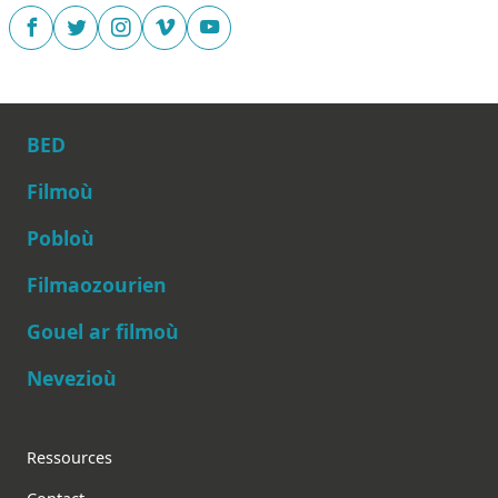
BED
Filmoù
Pobloù
Main navigation
Filmaozourien
Gouel ar filmoù
Nevezioù
Footer
Ressources