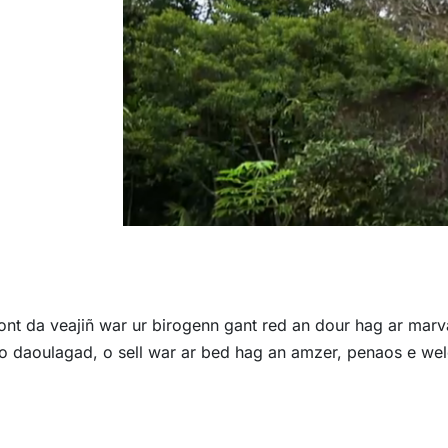
t da veajiñ war ur birogenn gant red an dour hag ar marva
o daoulagad, o sell war ar bed hag an amzer, penaos e we