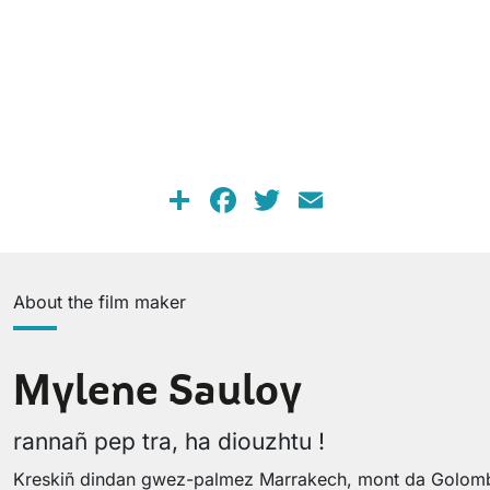
Share
Facebook
Twitter
Email
About the film maker
Mylene Sauloy
rannañ pep tra, ha diouzhtu !
Kreskiñ dindan gwez-palmez Marrakech, mont da Golombia