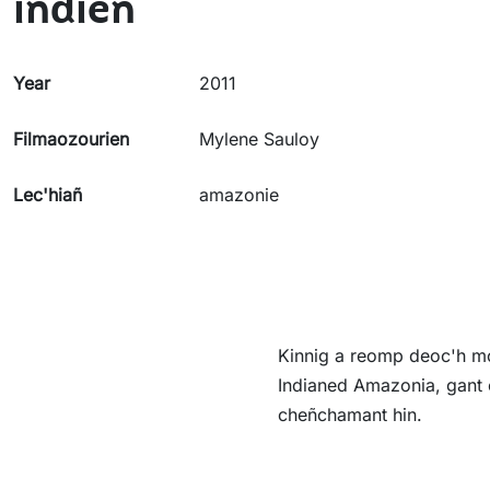
indien
Year
2011
Filmaozourien
Mylene Sauloy
Lec'hiañ
amazonie
Kinnig a reomp deoc'h mon
Indianed Amazonia, gant 
cheñchamant hin.