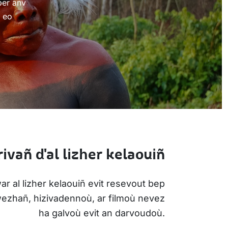
ber anv
t eo
ivañ d'al lizher kelaouiñ
ar al lizher kelaouiñ evit resevout bep
iwezhañ, hizivadennoù, ar filmoù nevez
ha galvoù evit an darvoudoù.