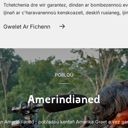
Tchetchenia dre wir garantez, dindan ar bombezennoù evit
ijinañ ar c'haravanennoù kenskoazell, deskiñ rusianeg, ij
Gwelet Ar Fichenn
POBLOÙ
Amerindianed
n Amerindianed : pobladoù kentañ Amerika Graet e vez ga