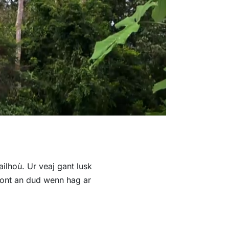
ilhoù. Ur veaj gant lusk
lont an dud wenn hag ar