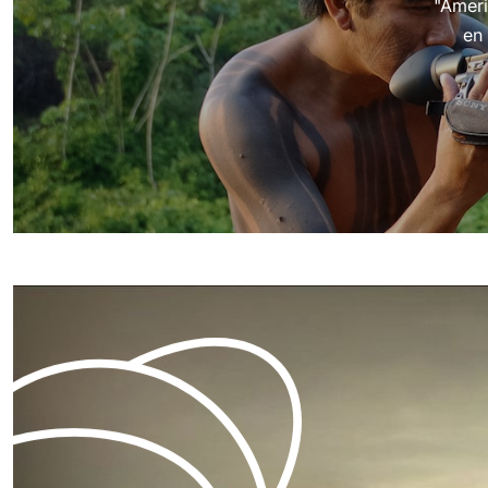
"Ameri
en 