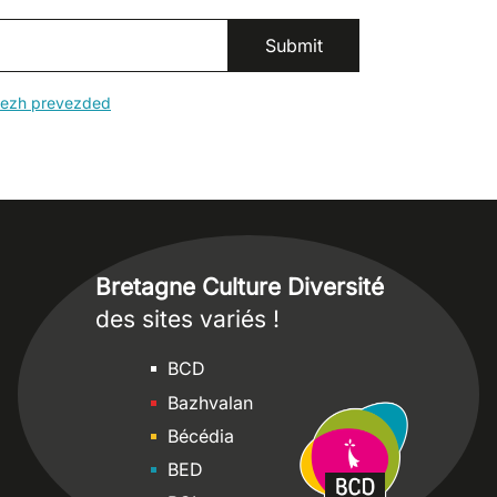
erezh prevezded
Bretagne Culture Diversité
des sites variés !
Sites
BCD
Bazhvalan
Bécédia
BED