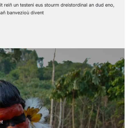
 reiñ un testeni eus stourm dreistordinal an dud eno,
inañ banvezioù divent
nt