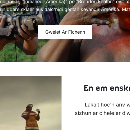
ndianed", "Indianed (Amerika)" pe "Broadoù kentañ" evit o
un doare sklaer eus dalc'hidi gentañ kevandir Amerika. Ma
Gwelet Ar Fichenn
En em enskr
Lakait hoc'h anv w
sizhun ar c'heleier d