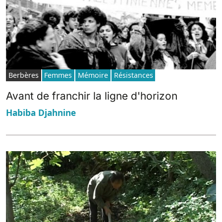
Berbères
Femmes
Mémoire
Résistances
Avant de franchir la ligne d'horizon
Habiba Djahnine