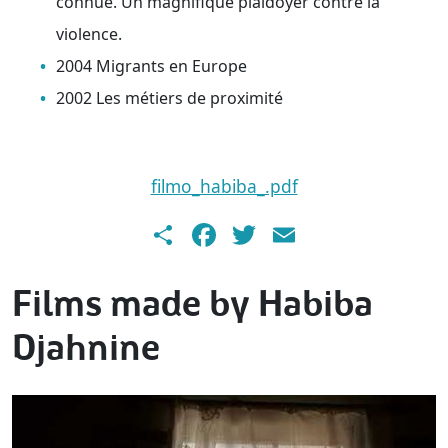
connue. Un magnifique plaidoyer contre la
violence.
2004 Migrants en Europe
2002 Les métiers de proximité
Document
filmo_habiba_.pdf
Share
Facebook
Twitter
Email
Films made by Habiba
Djahnine