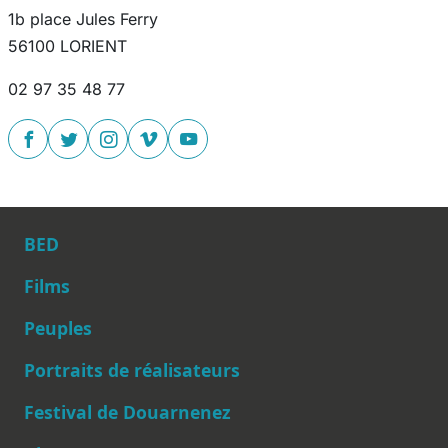
1b place Jules Ferry
56100 LORIENT
02 97 35 48 77
BED
Films
Peuples
Main navigation
Portraits de réalisateurs
Festival de Douarnenez