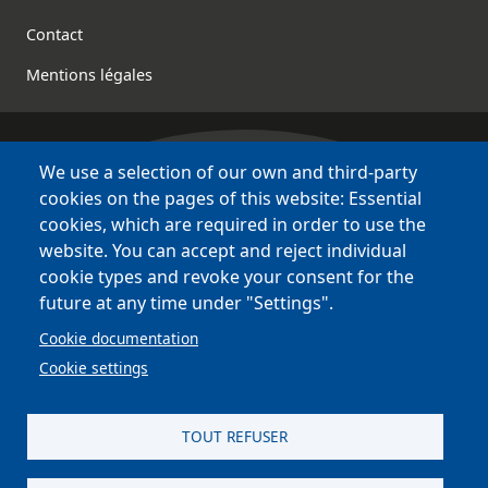
Contact
Mentions légales
We use a selection of our own and third-party
Bretagne Culture Diversité
cookies on the pages of this website: Essential
des sites variés !
cookies, which are required in order to use the
website. You can accept and reject individual
Sites
BCD
cookie types and revoke your consent for the
Bazhvalan
future at any time under "Settings".
Bécédia
Cookie documentation
BED
Cookie settings
PCI
Bretania
TOUT REFUSER