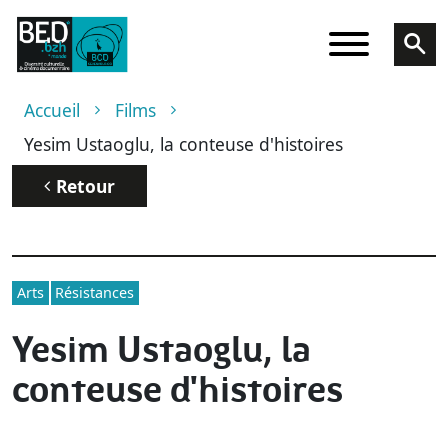
Aller au contenu principal
Fil d'Ariane
Accueil
Films
Yesim Ustaoglu, la conteuse d'histoires
Retour
Arts
Résistances
Yesim Ustaoglu, la
conteuse d'histoires