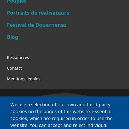
Peuples
Main navigation
Portraits de réalisateurs
Festival de Douarnenez
Blog
Footer
Ressources
Contact
Mentions légales
We use a selection of our own and third-party
Bretagne Culture Diversité
cookies on the pages of this website: Essential
des sites variés !
cookies, which are required in order to use the
website. You can accept and reject individual
Sites
BCD