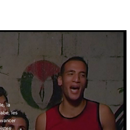
e, la
abe, les
avancer
éistes