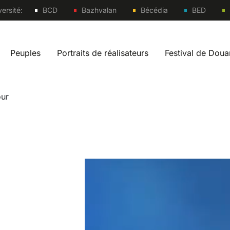
Sites
ersité:
BCD
Bazhvalan
Bécédia
BED
Peuples
Portraits de réalisateurs
Festival de Dou
vigation fr
our