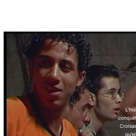
L’hi
conquêt
Croisa
qu’el