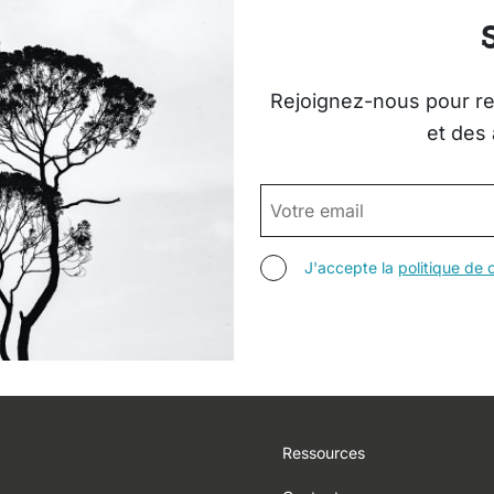
Rejoignez-nous pour rec
et des 
EMAIL
AGREE TERMS
J'accepte la
politique de c
Footer
Ressources