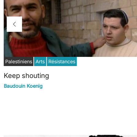
Palestiniens
Arts
Résistances
Keep shouting
Baudouin Koenig