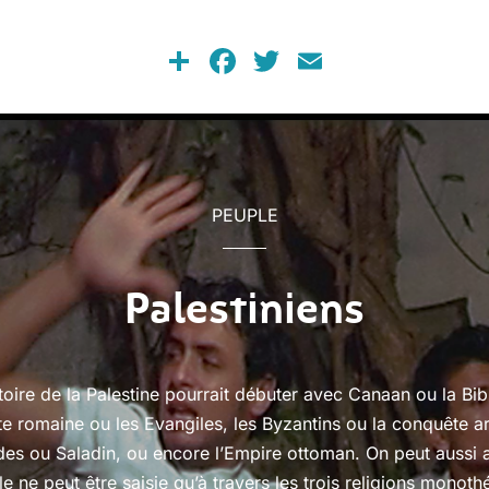
Share
Facebook
Twitter
Email
PEUPLE
Palestiniens
stoire de la Palestine pourrait débuter avec Canaan ou la Bibl
e romaine ou les Evangiles, les Byzantins ou la conquête ar
des ou Saladin, ou encore l’Empire ottoman. On peut aussi 
le ne peut être saisie qu’à travers les trois religions monoth