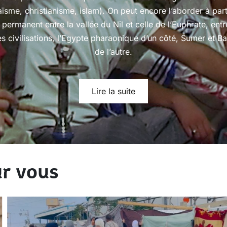
aïsme, christianisme, islam). On peut encore l’aborder à part
t permanent entre la vallée du Nil et celle de l’Euphrate, ent
s civilisations, l’Egypte pharaonique d’un côté, Sumer et B
de l’autre.
Lire la suite
r vous