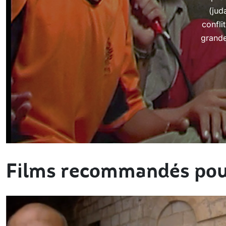
(jud
confli
grande
Films recommandés pou