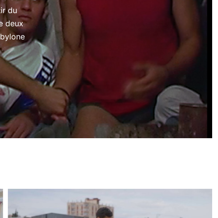
ir du
re deux
abylone