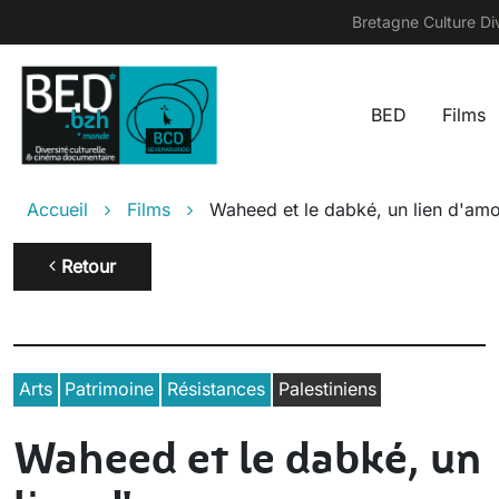
Aller au contenu principal
Bretagne Culture Div
BED
Films
Main na
Fil d'Ariane
Accueil
Films
Waheed et le dabké, un lien d'am
Retour
Arts
Patrimoine
Résistances
Palestiniens
Waheed et le dabké, un