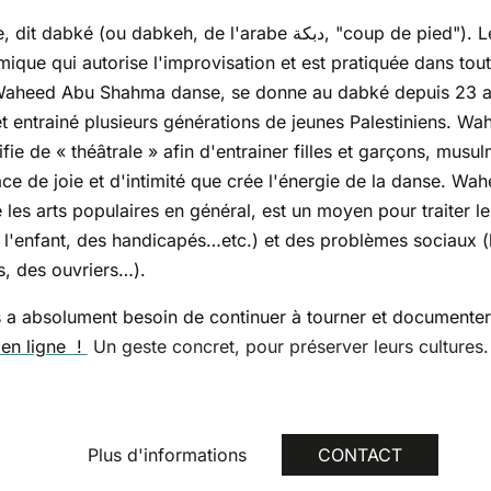
bkeh, de l'arabe دبکة, "coup de pied"). Le (ou la) dabké est une
ue qui autorise l'improvisation et est pratiquée dans tout
aheed Abu Shahma danse, se donne au dabké depuis 23 ans
t entrainé plusieurs générations de jeunes Palestiniens. W
fie de « théâtrale » afin d'entrainer filles et garçons, musu
ace de joie et d'intimité que crée l'énergie de la danse. Wa
es arts populaires en général, est un moyen pour traiter le
 l'enfant, des handicapés…etc.) et des problèmes sociaux (l
s, des ouvriers…).
 a absolument besoin de continuer à tourner et documenter l
 en ligne !
Un geste concret, pour préserver leurs cultures
Plus d'informations
CONTACT