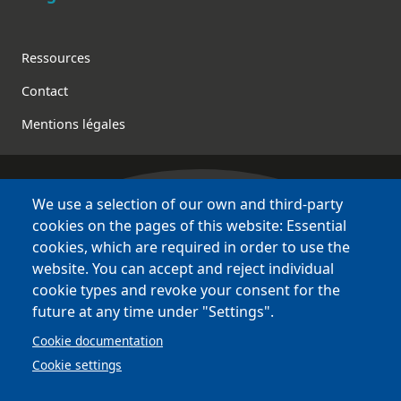
Footer
Ressources
Contact
Mentions légales
We use a selection of our own and third-party
Bretagne Culture Diversité
cookies on the pages of this website: Essential
des sites variés !
cookies, which are required in order to use the
website. You can accept and reject individual
Sites
BCD
cookie types and revoke your consent for the
Bazhvalan
future at any time under "Settings".
Bécédia
Cookie documentation
BED
Cookie settings
PCI
Bretania