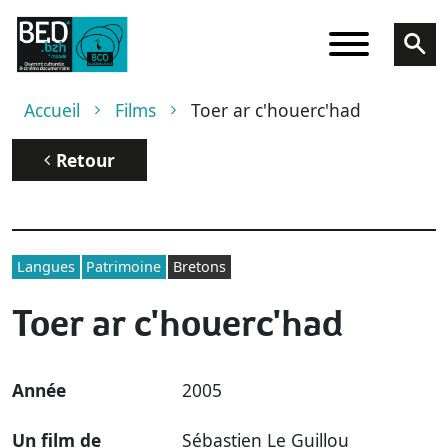
Aller au contenu principal
Fil d'Ariane
Accueil
Films
Toer ar c'houerc'had
Retour
Langues
Patrimoine
Bretons
Toer ar c'houerc'had
Année
2005
Un film de
Sébastien Le Guillou