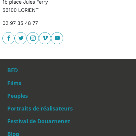
1b place Jules Ferry
56100 LORIENT
02 97 35 48 77
BED
Films
Peuples
Main navigation
Portraits de réalisateurs
Festival de Douarnenez
Blog