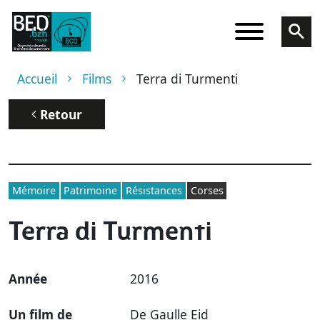
Aller au contenu principal
Fil d'Ariane
Accueil
Films
Terra di Turmenti
Retour
Mémoire
Patrimoine
Résistances
Corses
Terra di Turmenti
Année
2016
Un film de
De Gaulle Eid