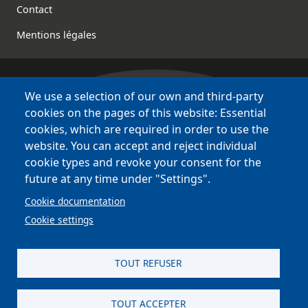
Contact
Mentions légales
We use a selection of our own and third-party
Bretagne Culture Diversité
cookies on the pages of this website: Essential
des sites variés !
cookies, which are required in order to use the
website. You can accept and reject individual
Sites
BCD
cookie types and revoke your consent for the
Bazhvalan
future at any time under "Settings".
Bécédia
Cookie documentation
BED
Cookie settings
PCI
Bretania
TOUT REFUSER
TOUT ACCEPTER
site réalisé par
Astraga