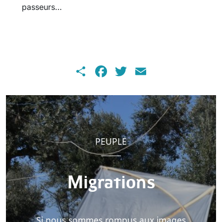
passeurs…
Share
Facebook
Twitter
Email
PEUPLE
Migrations
Si nous sommes rompus aux images