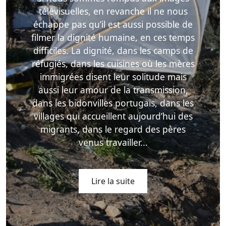
télévisuelles, en revanche il ne nous
échappe pas qu’il est aussi possible de
filmer la dignité humaine, en ces temps
difficiles. La dignité, dans les camps de
réfugiés, dans les cuisines où les mères
immigrées disent leur solitude mais
aussi leur amour de la transmission,
dans les bidonvilles portugais, dans les
villages qui accueillent aujourd’hui des
migrants, dans le regard des pères
venus travailler...
Lire la suite