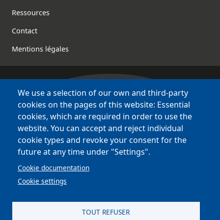
Footer
Ressources
Contact
Mentions légales
We use a selection of our own and third-party
Bretagne Culture Diversité
cookies on the pages of this website: Essential
des sites variés !
cookies, which are required in order to use the
website. You can accept and reject individual
Sites
BCD
cookie types and revoke your consent for the
Bazhvalan
future at any time under "Settings".
Bécédia
Cookie documentation
BED
Cookie settings
PCI
Bretania
TOUT REFUSER