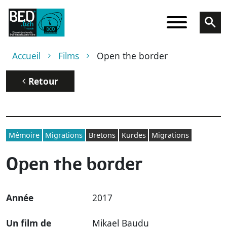
Aller au contenu principal
Fil d'Ariane
Accueil
Films
Open the border
Retour
Mémoire
Migrations
Bretons
Kurdes
Migrations
Open the border
Année
2017
Un film de
Mikael Baudu