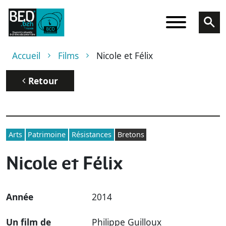
Aller au contenu principal
Fil d'Ariane
Accueil
Films
Nicole et Félix
Retour
Arts
Patrimoine
Résistances
Bretons
Nicole et Félix
Année
2014
Un film de
Philippe Guilloux