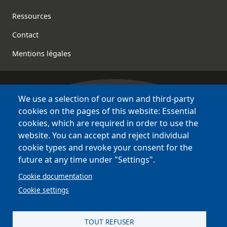
Footer
Ressources
Contact
Mentions légales
We use a selection of our own and third-party
Bretagne Culture Diversité
cookies on the pages of this website: Essential
des sites variés !
cookies, which are required in order to use the
website. You can accept and reject individual
Sites
BCD
cookie types and revoke your consent for the
Bazhvalan
future at any time under "Settings".
Bécédia
Cookie documentation
BED
Cookie settings
PCI
Bretania
TOUT REFUSER