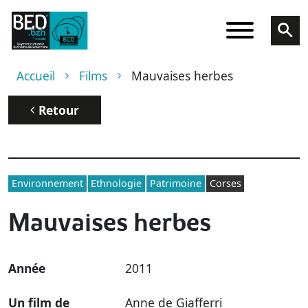
Aller au contenu principal
Fil d'Ariane
Accueil
Films
Mauvaises herbes
Retour
Environnement
Ethnologie
Patrimoine
Corses
Mauvaises herbes
Année
2011
Un film de
Anne de Giafferri