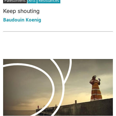
Palestiniens
Arts
Résistances
Keep shouting
Baudouin Koenig