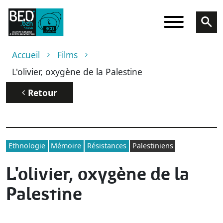
Aller au contenu principal
Fil d'Ariane
Accueil
Films
L'olivier, oxygène de la Palestine
Retour
Ethnologie
Mémoire
Résistances
Palestiniens
L'olivier, oxygène de la
Palestine