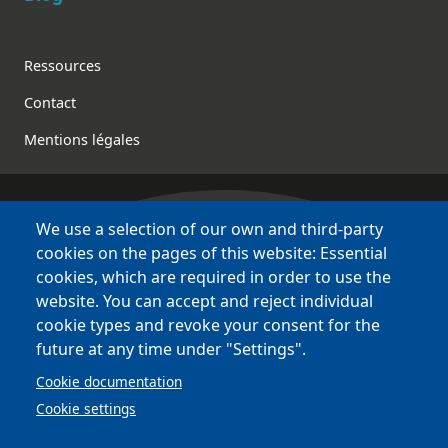
Footer
Ressources
Contact
Mentions légales
We use a selection of our own and third-party
Bretagne Culture Diversité
cookies on the pages of this website: Essential
des sites variés !
cookies, which are required in order to use the
website. You can accept and reject individual
Sites
BCD
cookie types and revoke your consent for the
Bazhvalan
future at any time under "Settings".
Bécédia
Cookie documentation
BED
Cookie settings
PCI
Bretania