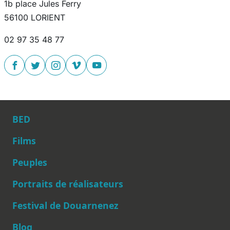
1b place Jules Ferry
56100 LORIENT
02 97 35 48 77
BED
Films
Peuples
Main navigation
Portraits de réalisateurs
Festival de Douarnenez
Blog