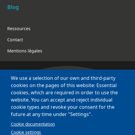
Blog
Footer
Ressources
Contact
Mentions légales
We use a selection of our own and third-party
Bretagne Culture Diversité
cookies on the pages of this website: Essential
des sites variés !
cookies, which are required in order to use the
website. You can accept and reject individual
Sites
BCD
cookie types and revoke your consent for the
Bazhvalan
future at any time under "Settings".
Bécédia
Cookie documentation
BED
Cookie settings
PCI