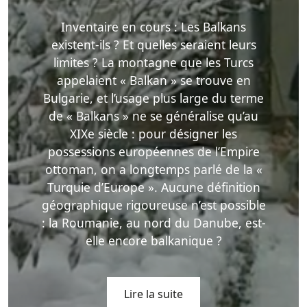
Inventaire en cours : Les Balkans
existent-ils ? Et quelles seraient leurs
limites ? La montagne que les Turcs
appelaient « Balkan » se trouve en
Bulgarie, et l’usage plus large du terme
de « Balkans » ne se généralise qu’au
XIXe siècle : pour désigner les
possessions européennes de l’Empire
ottoman, on a longtemps parlé de la «
Turquie d’Europe ». Aucune définition
géographique rigoureuse n’est possible
: la Roumanie, au nord du Danube, est-
elle encore balkanique ?
Lire la suite