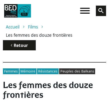
Aller au contenu principal
Fil d'Ariane
Accueil
Films
Les femmes des douze frontières
Retour
Femmes
Mémoire
Résistances
Peuples des Balkans
Les femmes des douze
frontières