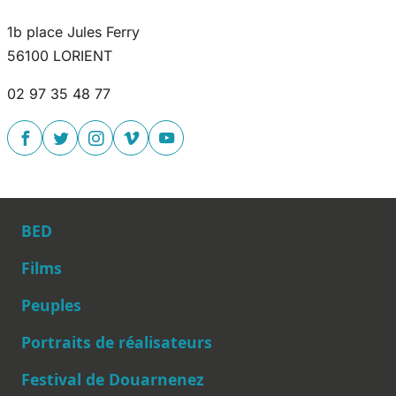
1b place Jules Ferry
56100 LORIENT
02 97 35 48 77
BED
Films
Peuples
Main navigation
Portraits de réalisateurs
Festival de Douarnenez